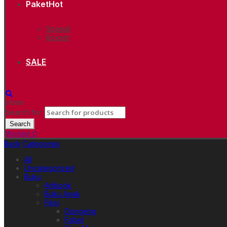
Paket
Hot
Spesial
Boxset
SALE
close
Search for:
Search
Wishlist
0
Back
Categories
All
Uncategorized
Buku
Artbook
Buku Anak
Fiksi
Dongeng
Fabel