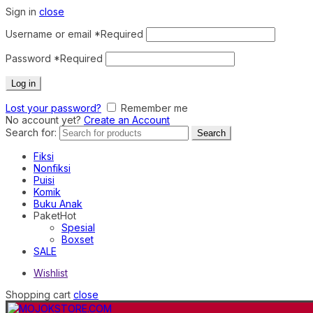
Sign in
close
Username or email
*
Required
Password
*
Required
Log in
Lost your password?
Remember me
No account yet?
Create an Account
Search for:
Search
Fiksi
Nonfiksi
Puisi
Komik
Buku Anak
Paket
Hot
Spesial
Boxset
SALE
Wishlist
Shopping cart
close