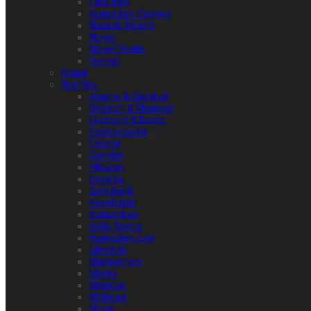
Fiksi Mini
Kumpulan Cerpen
Naskah Drama
Novel
Novel Grafis
Roman
Komik
Nonfiksi
Agama & Spiritual
Biografi & Memoar
Ekonomi & Bisnis
Ensiklopedia
Filsafat
Gender
Hiburan
Inspirasi
Jurnalistik
Kesehatan
Komunikasi
Kritik Sastra
Kumpulan Esai
Lifestyle
Manajemen
Media
Memoar
Motivasi
Musik