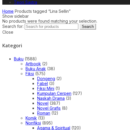
Teori Sastra
Home
Products tagged “Lina Sellin”
Show sidebar
No products were found matching your selection.
Search for:
Search
Close
Kategori
Buku
(1588)
Artbook
(2)
Buku Anak
(38)
Fiksi
(575)
Dongeng
(2)
Fabel
(3)
Fiksi Mini
(1)
Kumpulan Cerpen
(127)
Naskah Drama
(3)
Novel
(387)
Novel Grafis
(8)
Roman
(12)
Komik
(13)
Nonfiksi
(895)
Agama & Spiritual
(120)