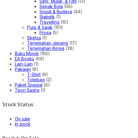
Seni, Musik, & Film
(13)
Sepak Bola
(58)
Sosial & Budaya
(44)
Statistik
(1)
Travelling
(10)
Puisi & Sajak
(101)
Prosa
(5)
Sketsa
(1)
Terjemahan Jepang
(17)
Terjemahan Korea
(28)
Buku Mojok
(155)
EA Books
(69)
Lain-Lain
(1)
Pakaian
(8)
T-Shirt
(6)
Totebag
(2)
Paket Spesial
(6)
Teori Sastra
(1)
Stock Status
On sale
In stock