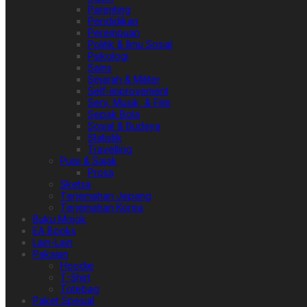
Parenting
Pendidikan
Perempuan
Politik & Ilmu Sosial
Psikologi
Sains
Sejarah & Militer
Self-improvement
Seni, Musik, & Film
Sepak Bola
Sosial & Budaya
Statistik
Travelling
Puisi & Sajak
Prosa
Sketsa
Terjemahan Jepang
Terjemahan Korea
Buku Mojok
EA Books
Lain-Lain
Pakaian
Hoodie
T-Shirt
Totebag
Paket Spesial