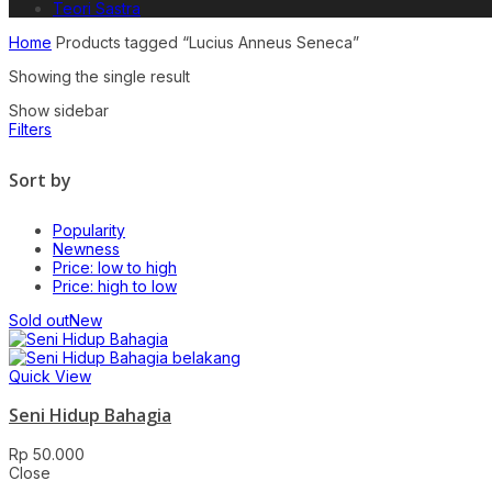
Teori Sastra
Home
Products tagged “Lucius Anneus Seneca”
Showing the single result
Show sidebar
Filters
Sort by
Popularity
Newness
Price: low to high
Price: high to low
Sold out
New
Quick View
Seni Hidup Bahagia
Rp
50.000
Close