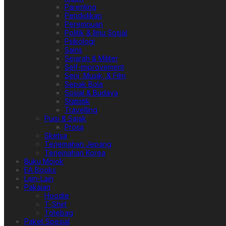
Parenting
Pendidikan
Perempuan
Politik & Ilmu Sosial
Psikologi
Sains
Sejarah & Militer
Self-improvement
Seni, Musik, & Film
Sepak Bola
Sosial & Budaya
Statistik
Travelling
Puisi & Sajak
Prosa
Sketsa
Terjemahan Jepang
Terjemahan Korea
Buku Mojok
EA Books
Lain-Lain
Pakaian
Hoodie
T-Shirt
Totebag
Paket Spesial