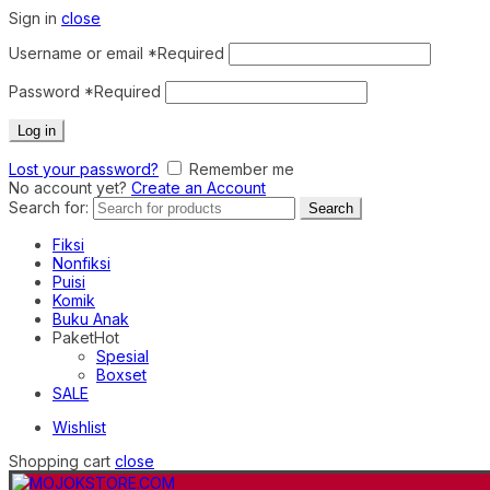
Sign in
close
Username or email
*
Required
Password
*
Required
Log in
Lost your password?
Remember me
No account yet?
Create an Account
Search for:
Search
Fiksi
Nonfiksi
Puisi
Komik
Buku Anak
Paket
Hot
Spesial
Boxset
SALE
Wishlist
Shopping cart
close