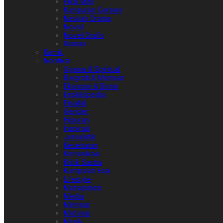
Fiksi Mini
Kumpulan Cerpen
Naskah Drama
Novel
Novel Grafis
Roman
Komik
Nonfiksi
Agama & Spiritual
Biografi & Memoar
Ekonomi & Bisnis
Ensiklopedia
Filsafat
Gender
Hiburan
Inspirasi
Jurnalistik
Kesehatan
Komunikasi
Kritik Sastra
Kumpulan Esai
Lifestyle
Manajemen
Media
Memoar
Motivasi
Musik