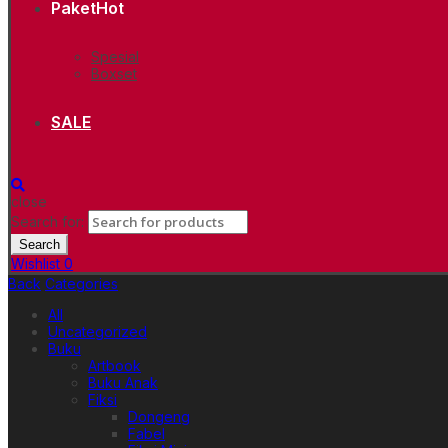
Paket
Hot
Spesial
Boxset
SALE
close
Search for:
Search
Wishlist
0
Back
Categories
All
Uncategorized
Buku
Artbook
Buku Anak
Fiksi
Dongeng
Fabel