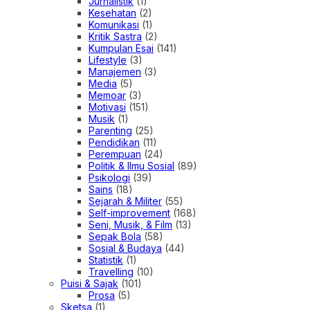
Jurnalistik
(1)
Kesehatan
(2)
Komunikasi
(1)
Kritik Sastra
(2)
Kumpulan Esai
(141)
Lifestyle
(3)
Manajemen
(3)
Media
(5)
Memoar
(3)
Motivasi
(151)
Musik
(1)
Parenting
(25)
Pendidikan
(11)
Perempuan
(24)
Politik & Ilmu Sosial
(89)
Psikologi
(39)
Sains
(18)
Sejarah & Militer
(55)
Self-improvement
(168)
Seni, Musik, & Film
(13)
Sepak Bola
(58)
Sosial & Budaya
(44)
Statistik
(1)
Travelling
(10)
Puisi & Sajak
(101)
Prosa
(5)
Sketsa
(1)