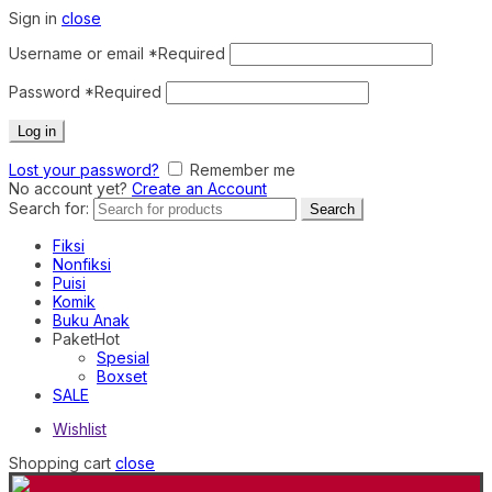
Sign in
close
Username or email
*
Required
Password
*
Required
Log in
Lost your password?
Remember me
No account yet?
Create an Account
Search for:
Search
Fiksi
Nonfiksi
Puisi
Komik
Buku Anak
Paket
Hot
Spesial
Boxset
SALE
Wishlist
Shopping cart
close