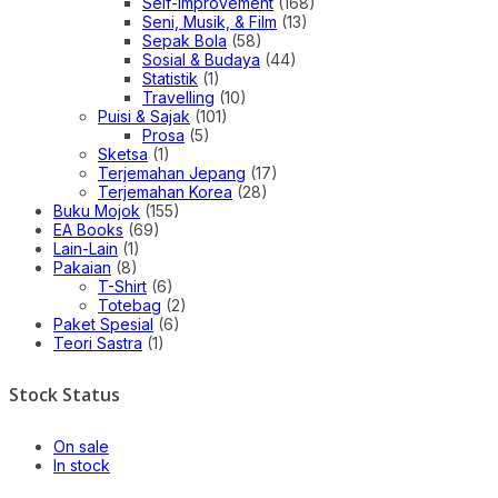
Self-improvement
(168)
Seni, Musik, & Film
(13)
Sepak Bola
(58)
Sosial & Budaya
(44)
Statistik
(1)
Travelling
(10)
Puisi & Sajak
(101)
Prosa
(5)
Sketsa
(1)
Terjemahan Jepang
(17)
Terjemahan Korea
(28)
Buku Mojok
(155)
EA Books
(69)
Lain-Lain
(1)
Pakaian
(8)
T-Shirt
(6)
Totebag
(2)
Paket Spesial
(6)
Teori Sastra
(1)
Stock Status
On sale
In stock