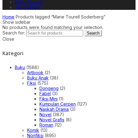
Paket Spesial
Teori Sastra
Home
Products tagged “Marie Tourell Soderberg”
Show sidebar
No products were found matching your selection.
Search for:
Search
Close
Kategori
Buku
(1588)
Artbook
(2)
Buku Anak
(38)
Fiksi
(575)
Dongeng
(2)
Fabel
(3)
Fiksi Mini
(1)
Kumpulan Cerpen
(127)
Naskah Drama
(3)
Novel
(387)
Novel Grafis
(8)
Roman
(12)
Komik
(13)
Nonfiksi
(895)