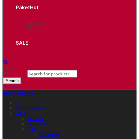
Paket
Hot
Spesial
Boxset
SALE
close
Search for:
Search
Wishlist
0
Back
Categories
All
Uncategorized
Buku
Artbook
Buku Anak
Fiksi
Dongeng