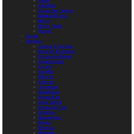
Fabel
Fiksi Mini
Kumpulan Cerpen
Naskah Drama
Novel
Novel Grafis
Roman
Komik
Nonfiksi
Agama & Spiritual
Biografi & Memoar
Ekonomi & Bisnis
Ensiklopedia
Filsafat
Gender
Hiburan
Inspirasi
Jurnalistik
Kesehatan
Komunikasi
Kritik Sastra
Kumpulan Esai
Lifestyle
Manajemen
Media
Memoar
Motivasi