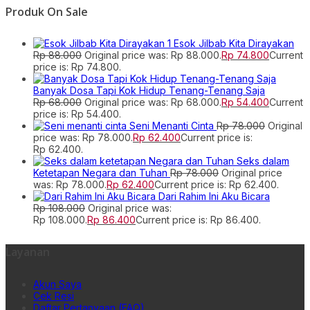
Produk On Sale
Esok Jilbab Kita Dirayakan
Rp
88.000
Original price was: Rp 88.000.
Rp
74.800
Current
price is: Rp 74.800.
Banyak Dosa Tapi Kok Hidup Tenang-Tenang Saja
Rp
68.000
Original price was: Rp 68.000.
Rp
54.400
Current
price is: Rp 54.400.
Seni Menanti Cinta
Rp
78.000
Original
price was: Rp 78.000.
Rp
62.400
Current price is:
Rp 62.400.
Seks dalam
Ketetapan Negara dan Tuhan
Rp
78.000
Original price
was: Rp 78.000.
Rp
62.400
Current price is: Rp 62.400.
Dari Rahim Ini Aku Bicara
Rp
108.000
Original price was:
Rp 108.000.
Rp
86.400
Current price is: Rp 86.400.
Layanan
Akun Saya
Cek Resi
Daftar Pertanyaan (FAQ)