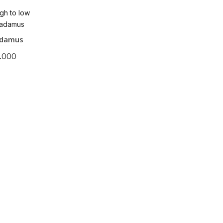
igh to low
adamus
.000