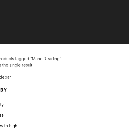
roducts tagged “Mario Reading”
the single result
debar
 BY
ty
ss
ow to high