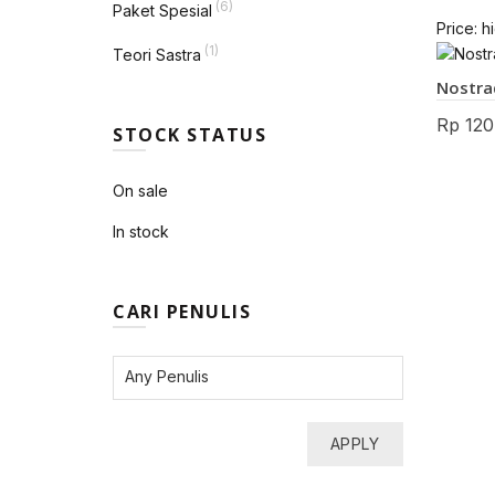
(6)
Paket Spesial
Price: h
(1)
Teori Sastra
Nostr
Rp
120
STOCK STATUS
On sale
In stock
CARI PENULIS
APPLY