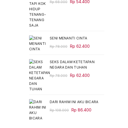
Original
Current
Rp
54.400
Rp
68.000
price
price
was:
is:
Rp 68.000.
Rp 54.400.
SENI MENANTI CINTA
Original
Current
Rp
62.400
Rp
78.000
price
price
was:
is:
SEKS DALAM KETETAPAN
Rp 78.000.
Rp 62.400.
NEGARA DAN TUHAN
Original
Current
Rp
62.400
Rp
78.000
price
price
was:
is:
Rp 78.000.
Rp 62.400.
DARI RAHIM INI AKU BICARA
Original
Current
Rp
86.400
Rp
108.000
price
price
was:
is: