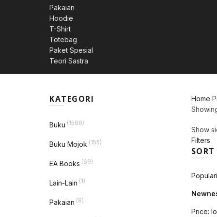
Pakaian
Hoodie
T-Shirt
Totebag
Paket Spesial
Teori Sastra
KATEGORI
Home
P
Showing 
(1588)
Buku
Show si
Filters
(155)
Buku Mojok
SORT
(69)
EA Books
Populari
(1)
Lain-Lain
Newne
(8)
Pakaian
Price: l