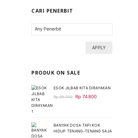
CARI PENERBIT
APPLY
PRODUK ON SALE
ESOK JILBAB KITA DIRAYAKAN
Original
Current
Rp
74.800
Rp
88.000
price
price
was:
is:
Rp 88.000.
Rp 74.800.
BANYAK DOSA TAPI KOK
HIDUP TENANG-TENANG SAJA