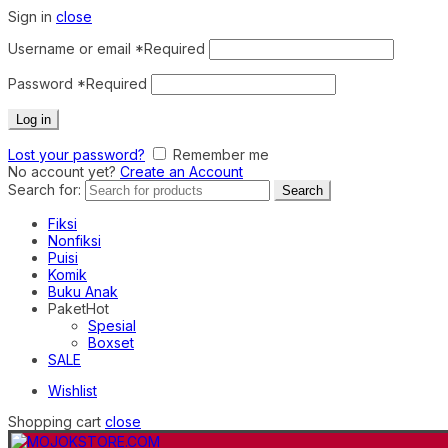
Sign in
close
Username or email
*
Required
Password
*
Required
Log in
Lost your password?
Remember me
No account yet?
Create an Account
Search for:
Search
Fiksi
Nonfiksi
Puisi
Komik
Buku Anak
Paket
Hot
Spesial
Boxset
SALE
Wishlist
Shopping cart
close