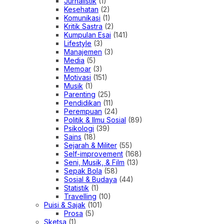
Jurnalistik
(1)
Kesehatan
(2)
Komunikasi
(1)
Kritik Sastra
(2)
Kumpulan Esai
(141)
Lifestyle
(3)
Manajemen
(3)
Media
(5)
Memoar
(3)
Motivasi
(151)
Musik
(1)
Parenting
(25)
Pendidikan
(11)
Perempuan
(24)
Politik & Ilmu Sosial
(89)
Psikologi
(39)
Sains
(18)
Sejarah & Militer
(55)
Self-improvement
(168)
Seni, Musik, & Film
(13)
Sepak Bola
(58)
Sosial & Budaya
(44)
Statistik
(1)
Travelling
(10)
Puisi & Sajak
(101)
Prosa
(5)
Sketsa
(1)