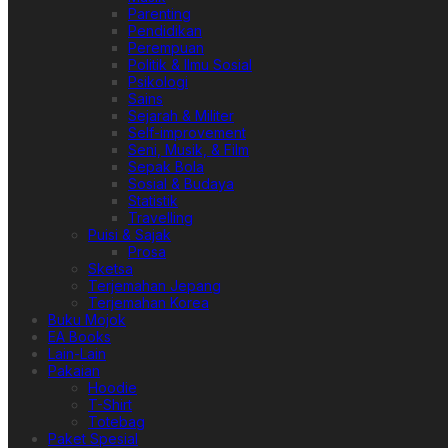
Parenting
Pendidikan
Perempuan
Politik & Ilmu Sosial
Psikologi
Sains
Sejarah & Militer
Self-improvement
Seni, Musik, & Film
Sepak Bola
Sosial & Budaya
Statistik
Travelling
Puisi & Sajak
Prosa
Sketsa
Terjemahan Jepang
Terjemahan Korea
Buku Mojok
EA Books
Lain-Lain
Pakaian
Hoodie
T-Shirt
Totebag
Paket Spesial