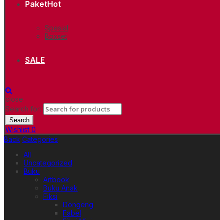
Paket
Hot
Spesial
Boxset
SALE
close
Search for:
Search
Wishlist
0
Back
Categories
All
Uncategorized
Buku
Artbook
Buku Anak
Fiksi
Dongeng
Fabel