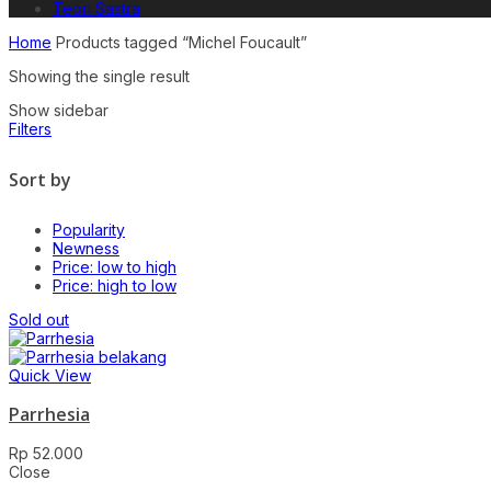
Teori Sastra
Home
Products tagged “Michel Foucault”
Showing the single result
Show sidebar
Filters
Sort by
Popularity
Newness
Price: low to high
Price: high to low
Sold out
Quick View
Parrhesia
Rp
52.000
Close