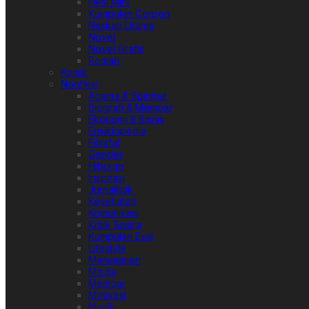
Fiksi Mini
Kumpulan Cerpen
Naskah Drama
Novel
Novel Grafis
Roman
Komik
Nonfiksi
Agama & Spiritual
Biografi & Memoar
Ekonomi & Bisnis
Ensiklopedia
Filsafat
Gender
Hiburan
Inspirasi
Jurnalistik
Kesehatan
Komunikasi
Kritik Sastra
Kumpulan Esai
Lifestyle
Manajemen
Media
Memoar
Motivasi
Musik