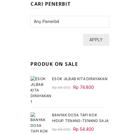
CARI PENERBIT
APPLY
PRODUK ON SALE
ESOK JILBAB KITA DIRAYAKAN
Original
Current
Rp
74.800
Rp
88.000
price
price
was:
is:
Rp 88.000.
Rp 74.800.
BANYAK DOSA TAPI KOK
HIDUP TENANG-TENANG SAJA
Original
Current
Rp
54.400
Rp
68.000