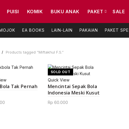
PUISI
KOMIK
BUKU ANAK
PAKET
SALE
 MOJOK
EA BOOKS
LAIN-LAIN
PAKAIAN
PAKET SPE
e
Products tagged “Miftakhul F.S.”
SOLD OUT
iew
Quick View
Bola Tak Pernah
Mencintai Sepak Bola
Indonesia Meski Kusut
00
Rp
60.000