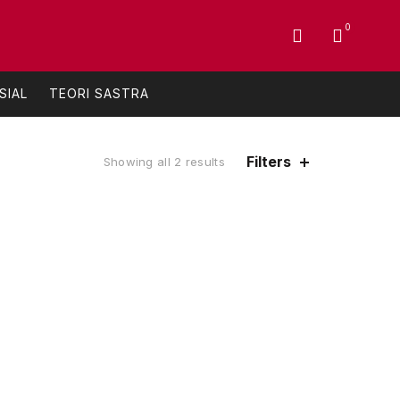
0
SIAL
TEORI SASTRA
Filters
Sorted
Showing all 2 results
by
latest