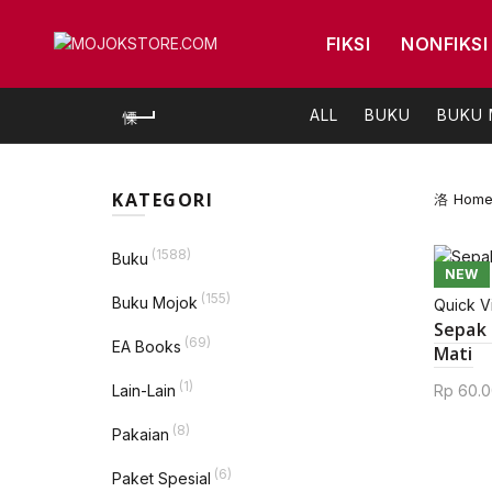
FIKSI
NONFIKSI
ALL
BUKU
BUKU
KATEGORI
Hom
(1588)
Buku
NEW
(155)
Buku Mojok
Quick V
Sepak 
(69)
EA Books
Mati
(1)
Lain-Lain
Rp
60.0
(8)
Pakaian
(6)
Paket Spesial