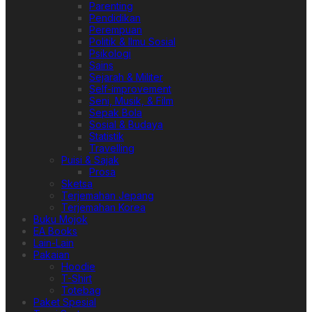
Parenting
Pendidikan
Perempuan
Politik & Ilmu Sosial
Psikologi
Sains
Sejarah & Militer
Self-improvement
Seni, Musik, & Film
Sepak Bola
Sosial & Budaya
Statistik
Travelling
Puisi & Sajak
Prosa
Sketsa
Terjemahan Jepang
Terjemahan Korea
Buku Mojok
EA Books
Lain-Lain
Pakaian
Hoodie
T-Shirt
Totebag
Paket Spesial