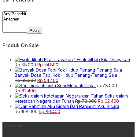
Apply
Produk On Sale
Esok Jilbab Kita Dirayakan
Original
Current
Rp
88.000
Rp
74.800
price
price
was:
is:
Banyak Dosa Tapi Kok Hidup Tenang-Tenang Saja
Rp 88.000.
Original
Rp 74.800.
Current
Rp
68.000
Rp
54.400
price
price
Seni Menanti Cinta
Rp
78.000
Original
Current
was:
is:
Rp
62.400
price
price
Rp 68.000.
Rp 54.400.
Seks dalam
was:
is:
Original
Current
Ketetapan Negara dan Tuhan
Rp
78.000
Rp
62.400
Rp 78.000.
Rp 62.400.
price
price
Dari Rahim Ini Aku Bicara
Original
Current
was:
is:
Rp
108.000
Rp
86.400
price
price
Rp 78.000.
Rp 62.40
was:
is:
Layanan
Rp 108.000.
Rp 86.400.