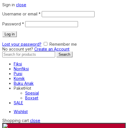
Sign in
close
Required
Username or email
*
Required
Password
*
Log in
Lost your password?
Remember me
No account yet?
Create an Account
Search
Search
for:
Fiksi
Nonfiksi
Puisi
Komik
Buku Anak
Paket
Hot
Spesial
Boxset
SALE
Wishlist
Shopping cart
close