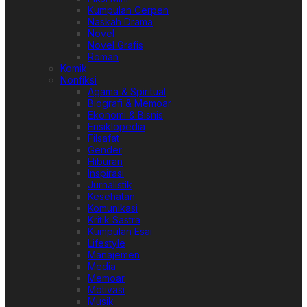
Kumpulan Cerpen
Naskah Drama
Novel
Novel Grafis
Roman
Komik
Nonfiksi
Agama & Spiritual
Biografi & Memoar
Ekonomi & Bisnis
Ensiklopedia
Filsafat
Gender
Hiburan
Inspirasi
Jurnalistik
Kesehatan
Komunikasi
Kritik Sastra
Kumpulan Esai
Lifestyle
Manajemen
Media
Memoar
Motivasi
Musik