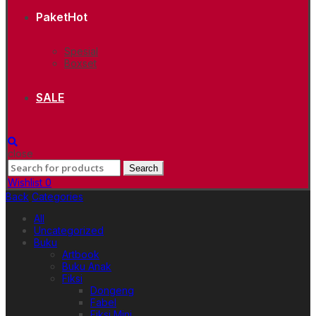
Paket
Hot
Spesial
Boxset
SALE
close
Search
Search
for:
Wishlist
0
Back
Categories
All
Uncategorized
Buku
Artbook
Buku Anak
Fiksi
Dongeng
Fabel
Fiksi Mini