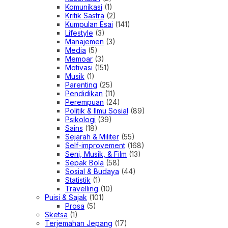
Komunikasi
(1)
Kritik Sastra
(2)
Kumpulan Esai
(141)
Lifestyle
(3)
Manajemen
(3)
Media
(5)
Memoar
(3)
Motivasi
(151)
Musik
(1)
Parenting
(25)
Pendidikan
(11)
Perempuan
(24)
Politik & Ilmu Sosial
(89)
Psikologi
(39)
Sains
(18)
Sejarah & Militer
(55)
Self-improvement
(168)
Seni, Musik, & Film
(13)
Sepak Bola
(58)
Sosial & Budaya
(44)
Statistik
(1)
Travelling
(10)
Puisi & Sajak
(101)
Prosa
(5)
Sketsa
(1)
Terjemahan Jepang
(17)