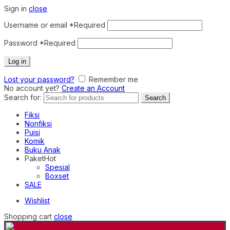
Sign in
close
Username or email
*
Required
Password
*
Required
Log in
Lost your password?
Remember me
No account yet?
Create an Account
Search for:
Search
Fiksi
Nonfiksi
Puisi
Komik
Buku Anak
Paket
Hot
Spesial
Boxset
SALE
Wishlist
Shopping cart
close