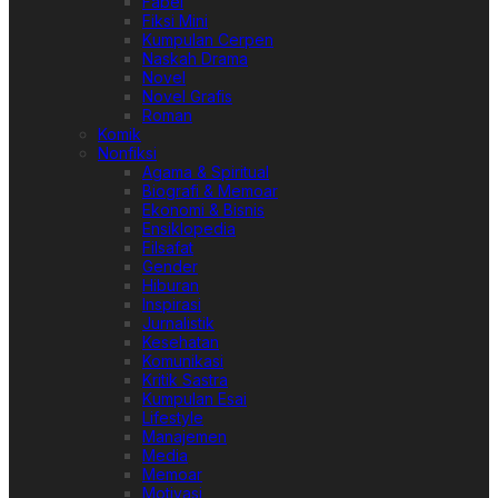
Fabel
Fiksi Mini
Kumpulan Cerpen
Naskah Drama
Novel
Novel Grafis
Roman
Komik
Nonfiksi
Agama & Spiritual
Biografi & Memoar
Ekonomi & Bisnis
Ensiklopedia
Filsafat
Gender
Hiburan
Inspirasi
Jurnalistik
Kesehatan
Komunikasi
Kritik Sastra
Kumpulan Esai
Lifestyle
Manajemen
Media
Memoar
Motivasi