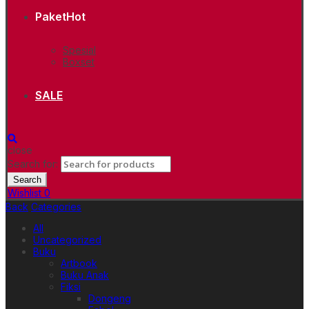
Paket
Hot
Spesial
Boxset
SALE
close
Search for:
Search
Wishlist
0
Back
Categories
All
Uncategorized
Buku
Artbook
Buku Anak
Fiksi
Dongeng