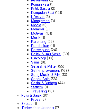
Kesehatan
(2)
Komunikasi
(1)
Kritik Sastra
(2)
Kumpulan Esai
(141)
Lifestyle
(3)
Manajemen
(3)
Media
(5)
Memoar
(3)
Motivasi
(151)
Musik
(1)
Parenting
(25)
Pendidikan
(11)
Perempuan
(24)
Politik & Ilmu Sosial
(89)
Psikologi
(39)
Sains
(18)
Sejarah & Militer
(55)
Self-improvement
(168)
Seni, Musik, & Film
(13)
Sepak Bola
(58)
Sosial & Budaya
(44)
Statistik
(1)
Travelling
(10)
Puisi & Sajak
(101)
Prosa
(5)
Sketsa
(1)
Terjemahan Jepang
(17)