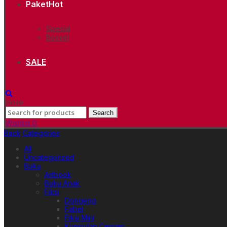
Paket
Hot
Spesial
Boxset
SALE
close
Search
Search
for:
Wishlist
0
Back
Categories
All
Uncategorized
Buku
Artbook
Buku Anak
Fiksi
Dongeng
Fabel
Fiksi Mini
Kumpulan Cerpen