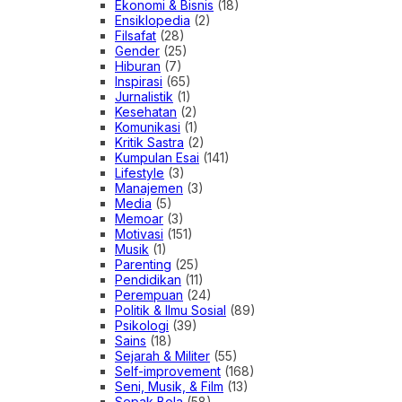
Ekonomi & Bisnis
(18)
Ensiklopedia
(2)
Filsafat
(28)
Gender
(25)
Hiburan
(7)
Inspirasi
(65)
Jurnalistik
(1)
Kesehatan
(2)
Komunikasi
(1)
Kritik Sastra
(2)
Kumpulan Esai
(141)
Lifestyle
(3)
Manajemen
(3)
Media
(5)
Memoar
(3)
Motivasi
(151)
Musik
(1)
Parenting
(25)
Pendidikan
(11)
Perempuan
(24)
Politik & Ilmu Sosial
(89)
Psikologi
(39)
Sains
(18)
Sejarah & Militer
(55)
Self-improvement
(168)
Seni, Musik, & Film
(13)
Sepak Bola
(58)