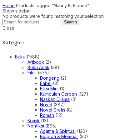
Home
Products tagged “Nancy K. Florida”
Show sidebar
No products were found matching your selection.
Search
Search
for:
Close
Kategori
Buku
(1588)
Artbook
(2)
Buku Anak
(38)
Fiksi
(575)
Dongeng
(2)
Fabel
(3)
Fiksi Mini
(1)
Kumpulan Cerpen
(127)
Naskah Drama
(3)
Novel
(387)
Novel Grafis
(8)
Roman
(12)
Komik
(13)
Nonfiksi
(895)
Agama & Spiritual
(120)
Biografi & Memoar
(50)