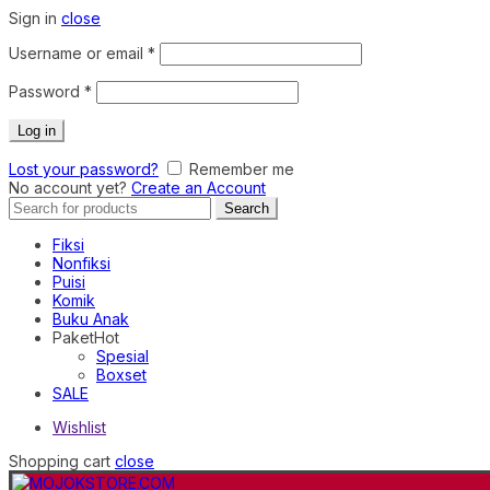
Sign in
close
Required
Username or email
*
Required
Password
*
Log in
Lost your password?
Remember me
No account yet?
Create an Account
Search
Search
for:
Fiksi
Nonfiksi
Puisi
Komik
Buku Anak
Paket
Hot
Spesial
Boxset
SALE
Wishlist
Shopping cart
close