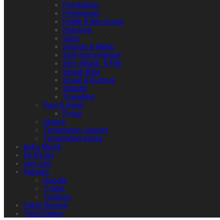
Pendidikan
Perempuan
Politik & Ilmu Sosial
Psikologi
Sains
Sejarah & Militer
Self-improvement
Seni, Musik, & Film
Sepak Bola
Sosial & Budaya
Statistik
Travelling
Puisi & Sajak
Prosa
Sketsa
Terjemahan Jepang
Terjemahan Korea
Buku Mojok
EA Books
Lain-Lain
Pakaian
Hoodie
T-Shirt
Totebag
Paket Spesial
Teori Sastra