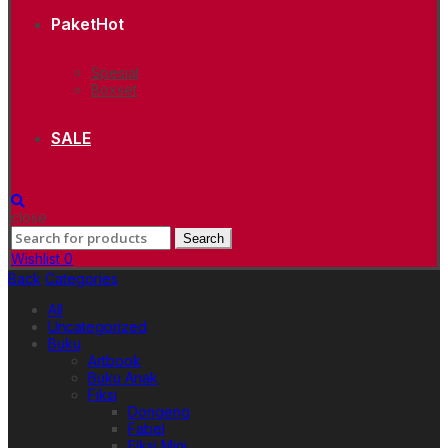
Paket
Hot
Spesial
Boxset
SALE
close
Search
Search
for:
Wishlist
0
Back
Categories
All
Uncategorized
Buku
Artbook
Buku Anak
Fiksi
Dongeng
Fabel
Fiksi Mini