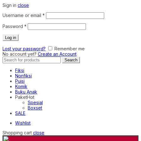
Sign in
close
Required
Username or email
*
Required
Password
*
Log in
Lost your password?
Remember me
No account yet?
Create an Account
Search
Search
for:
Fiksi
Nonfiksi
Puisi
Komik
Buku Anak
Paket
Hot
Spesial
Boxset
SALE
Wishlist
Shopping cart
close