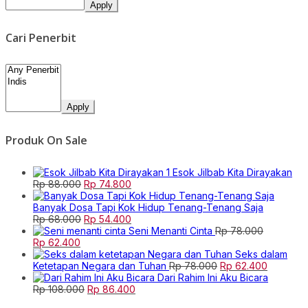
Apply
Cari Penerbit
Apply
Produk On Sale
Esok Jilbab Kita Dirayakan
Original
Current
Rp
88.000
Rp
74.800
price
price
was:
is:
Banyak Dosa Tapi Kok Hidup Tenang-Tenang Saja
Rp 88.000.
Original
Rp 74.800.
Current
Rp
68.000
Rp
54.400
price
price
Seni Menanti Cinta
Rp
78.000
Original
Current
was:
is:
Rp
62.400
price
price
Rp 68.000.
Rp 54.400.
Seks dalam
was:
is:
Original
Current
Ketetapan Negara dan Tuhan
Rp
78.000
Rp
62.400
Rp 78.000.
Rp 62.400.
price
price
Dari Rahim Ini Aku Bicara
Original
Current
was:
is:
Rp
108.000
Rp
86.400
price
price
Rp 78.000.
Rp 62.40