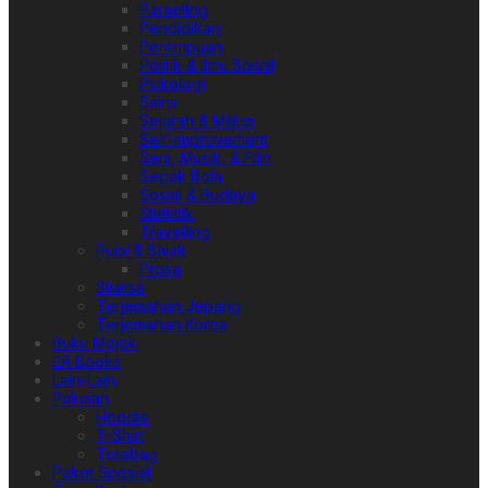
Parenting
Pendidikan
Perempuan
Politik & Ilmu Sosial
Psikologi
Sains
Sejarah & Militer
Self-improvement
Seni, Musik, & Film
Sepak Bola
Sosial & Budaya
Statistik
Travelling
Puisi & Sajak
Prosa
Sketsa
Terjemahan Jepang
Terjemahan Korea
Buku Mojok
EA Books
Lain-Lain
Pakaian
Hoodie
T-Shirt
Totebag
Paket Spesial