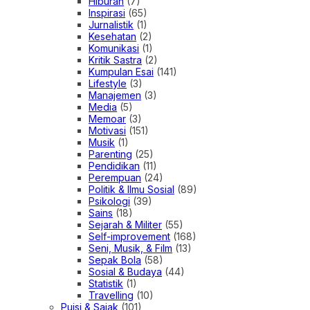
Hiburan
(7)
Inspirasi
(65)
Jurnalistik
(1)
Kesehatan
(2)
Komunikasi
(1)
Kritik Sastra
(2)
Kumpulan Esai
(141)
Lifestyle
(3)
Manajemen
(3)
Media
(5)
Memoar
(3)
Motivasi
(151)
Musik
(1)
Parenting
(25)
Pendidikan
(11)
Perempuan
(24)
Politik & Ilmu Sosial
(89)
Psikologi
(39)
Sains
(18)
Sejarah & Militer
(55)
Self-improvement
(168)
Seni, Musik, & Film
(13)
Sepak Bola
(58)
Sosial & Budaya
(44)
Statistik
(1)
Travelling
(10)
Puisi & Sajak
(101)