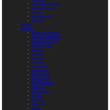
Kumpulan Cerpen
Naskah Drama
Novel
Novel Grafis
Roman
Komik
Nonfiksi
Agama & Spiritual
Biografi & Memoar
Ekonomi & Bisnis
Ensiklopedia
Filsafat
Gender
Hiburan
Inspirasi
Jurnalistik
Kesehatan
Komunikasi
Kritik Sastra
Kumpulan Esai
Lifestyle
Manajemen
Media
Memoar
Motivasi
Musik