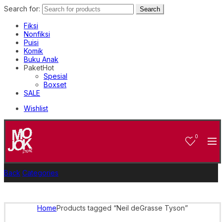
Search for:
Search
Fiksi
Nonfiksi
Puisi
Komik
Buku Anak
Paket
Hot
Spesial
Boxset
SALE
Wishlist
0
Back
Categories
Home
Products tagged “Neil deGrasse Tyson”