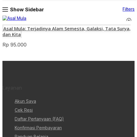
Show Sidebar
Filters
Asal Mula: Terjadinya Alam Semesta, Galaksi, Tata Surya,
dan Kita
Rp
95.000
Layanan
Akun Saya
Cek Resi
Daftar Pertanyaan (FAQ)
Konfirmasi Pembayaran
Panduan Belanja