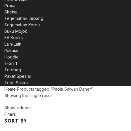
Prosa
Sketsa
Terjemahan Jepang
Terjemahan Korea
Buku Mojok
EA Books
Lain-Lain
Pakaian
Hoodie
T-Shirt
Totebag
Paket Spesial
Teori Sastra
Home
Products tagged “Paola Salwan Daher”
Showing the single result
Show sidebar
Filters
SORT BY