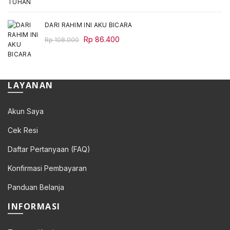
Rp 78.000.
Rp 62.400.
DARI RAHIM INI AKU BICARA
Original
Current
Rp
86.400
Rp
108.000
price
price
was:
is:
Rp 108.000.
Rp 86.400.
LAYANAN
Akun Saya
Cek Resi
Daftar Pertanyaan (FAQ)
Konfirmasi Pembayaran
Panduan Belanja
INFORMASI