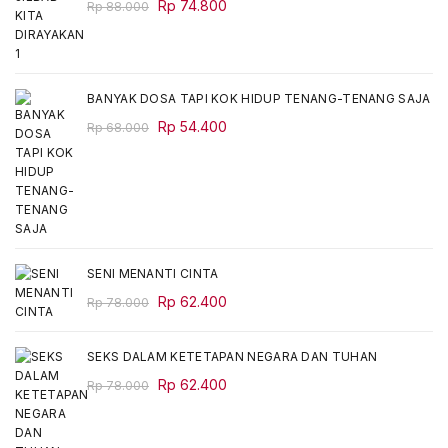
Original
Current
Rp
74.800
Rp
88.000
price
price
was:
is:
Rp 88.000.
Rp 74.800.
BANYAK DOSA TAPI KOK HIDUP TENANG-TENANG SAJA
Original
Current
Rp
54.400
Rp
68.000
price
price
was:
is:
Rp 68.000.
Rp 54.400.
SENI MENANTI CINTA
Original
Current
Rp
62.400
Rp
78.000
price
price
was:
is:
SEKS DALAM KETETAPAN NEGARA DAN TUHAN
Rp 78.000.
Rp 62.400.
Original
Current
Rp
62.400
Rp
78.000
price
price
was:
is: