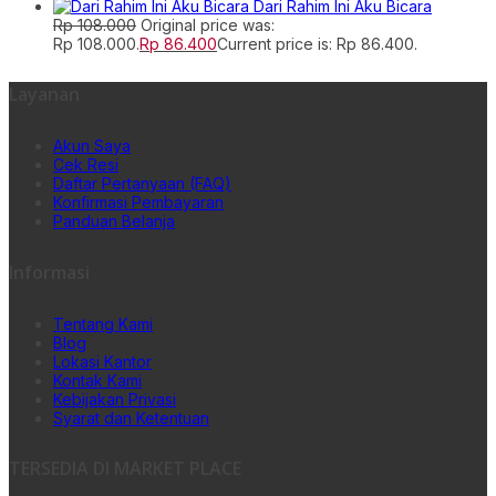
Dari Rahim Ini Aku Bicara
Rp
108.000
Original price was:
Rp 108.000.
Rp
86.400
Current price is: Rp 86.400.
Layanan
Akun Saya
Cek Resi
Daftar Pertanyaan (FAQ)
Konfirmasi Pembayaran
Panduan Belanja
Informasi
Tentang Kami
Blog
Lokasi Kantor
Kontak Kami
Kebijakan Privasi
Syarat dan Ketentuan
TERSEDIA DI MARKET PLACE