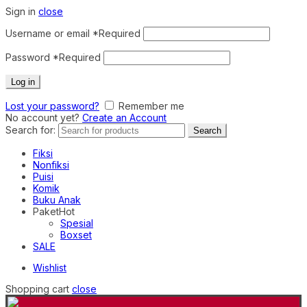
Sign in
close
Username or email
*
Required
Password
*
Required
Log in
Lost your password?
Remember me
No account yet?
Create an Account
Search for:
Search
Fiksi
Nonfiksi
Puisi
Komik
Buku Anak
Paket
Hot
Spesial
Boxset
SALE
Wishlist
Shopping cart
close