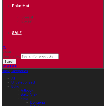
Paket
Hot
Spesial
Boxset
SALE
close
Search for:
Search
Wishlist
0
Back
Categories
All
Uncategorized
Buku
Artbook
Buku Anak
Fiksi
Dongeng