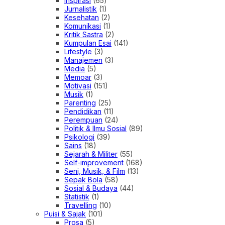
Inspirasi
(65)
Jurnalistik
(1)
Kesehatan
(2)
Komunikasi
(1)
Kritik Sastra
(2)
Kumpulan Esai
(141)
Lifestyle
(3)
Manajemen
(3)
Media
(5)
Memoar
(3)
Motivasi
(151)
Musik
(1)
Parenting
(25)
Pendidikan
(11)
Perempuan
(24)
Politik & Ilmu Sosial
(89)
Psikologi
(39)
Sains
(18)
Sejarah & Militer
(55)
Self-improvement
(168)
Seni, Musik, & Film
(13)
Sepak Bola
(58)
Sosial & Budaya
(44)
Statistik
(1)
Travelling
(10)
Puisi & Sajak
(101)
Prosa
(5)