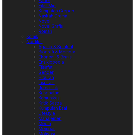
Fabel
Fiksi Mini
Kumpulan Cerpen
Naskah Drama
Novel
Novel Grafis
Roman
Komik
Nonfiksi
Agama & Spiritual
Biografi & Memoar
Ekonomi & Bisnis
Ensiklopedia
Filsafat
Gender
Hiburan
Inspirasi
Jurnalistik
Kesehatan
Komunikasi
Kritik Sastra
Kumpulan Esai
Lifestyle
Manajemen
Media
Memoar
Motivasi