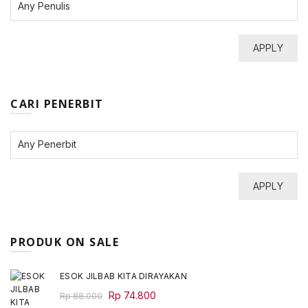
APPLY
CARI PENERBIT
APPLY
PRODUK ON SALE
ESOK JILBAB KITA DIRAYAKAN
Original
Current
Rp
74.800
Rp
88.000