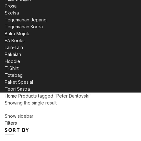
Prosa
Sketsa
Terjemahan Jepang
Terjemahan Korea
Buku Mojok
EA Books
Lain-Lain
Pakaian
Hoodie
T-Shirt
Totebag
Paket Spesial
Teori Sastra
Home
Products tagged “Peter Dantovski”
Showing the single result
Show sidebar
Filters
SORT BY