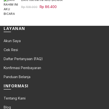
Original
Current
Rp
86.400
Rp
108.000
price
price
was:
is:
Rp 108.000.
Rp 86.400.
LAYANAN
Akun Saya
Cek Resi
Daftar Pertanyaan (FAQ)
Konfirmasi Pembayaran
Panduan Belanja
INFORMASI
Tentang Kami
Blog