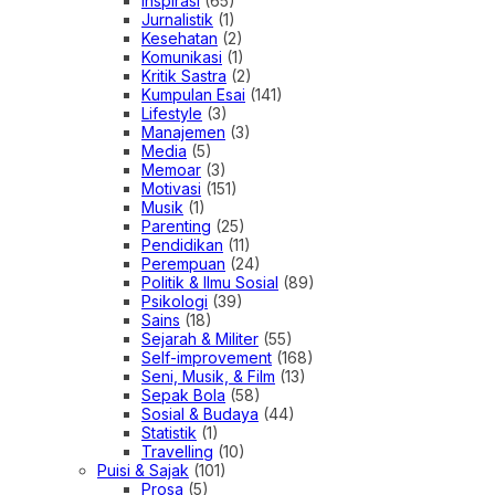
Inspirasi
(65)
Jurnalistik
(1)
Kesehatan
(2)
Komunikasi
(1)
Kritik Sastra
(2)
Kumpulan Esai
(141)
Lifestyle
(3)
Manajemen
(3)
Media
(5)
Memoar
(3)
Motivasi
(151)
Musik
(1)
Parenting
(25)
Pendidikan
(11)
Perempuan
(24)
Politik & Ilmu Sosial
(89)
Psikologi
(39)
Sains
(18)
Sejarah & Militer
(55)
Self-improvement
(168)
Seni, Musik, & Film
(13)
Sepak Bola
(58)
Sosial & Budaya
(44)
Statistik
(1)
Travelling
(10)
Puisi & Sajak
(101)
Prosa
(5)