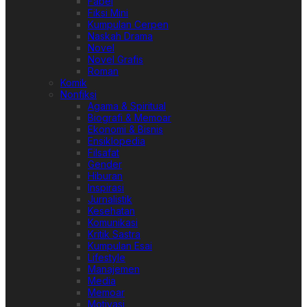
Fabel
Fiksi Mini
Kumpulan Cerpen
Naskah Drama
Novel
Novel Grafis
Roman
Komik
Nonfiksi
Agama & Spiritual
Biografi & Memoar
Ekonomi & Bisnis
Ensiklopedia
Filsafat
Gender
Hiburan
Inspirasi
Jurnalistik
Kesehatan
Komunikasi
Kritik Sastra
Kumpulan Esai
Lifestyle
Manajemen
Media
Memoar
Motivasi