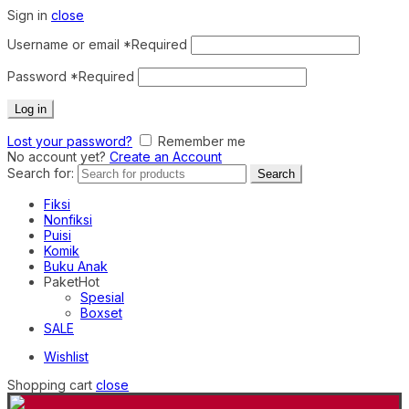
Sign in
close
Username or email
*
Required
Password
*
Required
Log in
Lost your password?
Remember me
No account yet?
Create an Account
Search for:
Search
Fiksi
Nonfiksi
Puisi
Komik
Buku Anak
Paket
Hot
Spesial
Boxset
SALE
Wishlist
Shopping cart
close