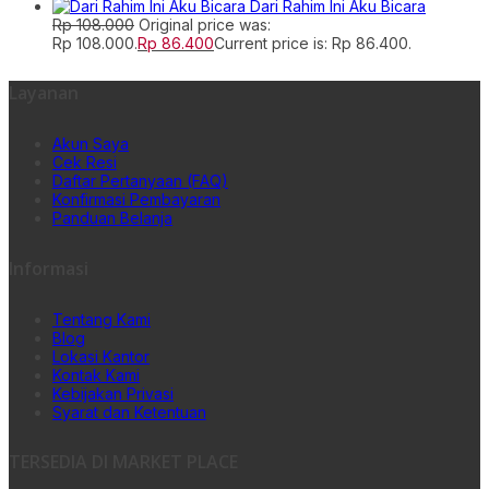
Dari Rahim Ini Aku Bicara
Rp
108.000
Original price was:
Rp 108.000.
Rp
86.400
Current price is: Rp 86.400.
Layanan
Akun Saya
Cek Resi
Daftar Pertanyaan (FAQ)
Konfirmasi Pembayaran
Panduan Belanja
Informasi
Tentang Kami
Blog
Lokasi Kantor
Kontak Kami
Kebijakan Privasi
Syarat dan Ketentuan
TERSEDIA DI MARKET PLACE