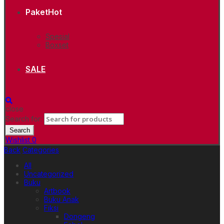
Paket
Hot
Spesial
Boxset
SALE
close
Search for:
Search
Wishlist
0
Back
Categories
All
Uncategorized
Buku
Artbook
Buku Anak
Fiksi
Dongeng