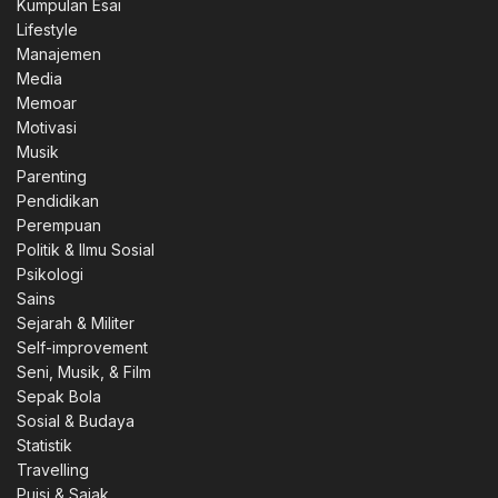
Kumpulan Esai
Lifestyle
0.
Manajemen
Media
Memoar
Motivasi
Musik
Parenting
0.
Pendidikan
Perempuan
Politik & Ilmu Sosial
Psikologi
Sains
0.
Sejarah & Militer
Self-improvement
Seni, Musik, & Film
Sepak Bola
Sosial & Budaya
00.
Statistik
Travelling
Puisi & Sajak