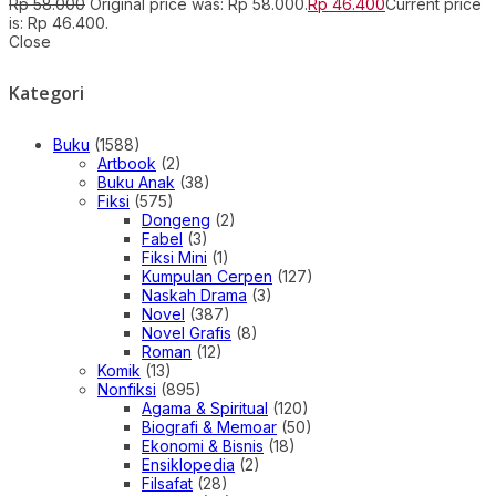
Rp
58.000
Original price was: Rp 58.000.
Rp
46.400
Current price
is: Rp 46.400.
Close
Kategori
Buku
(1588)
Artbook
(2)
Buku Anak
(38)
Fiksi
(575)
Dongeng
(2)
Fabel
(3)
Fiksi Mini
(1)
Kumpulan Cerpen
(127)
Naskah Drama
(3)
Novel
(387)
Novel Grafis
(8)
Roman
(12)
Komik
(13)
Nonfiksi
(895)
Agama & Spiritual
(120)
Biografi & Memoar
(50)
Ekonomi & Bisnis
(18)
Ensiklopedia
(2)
Filsafat
(28)