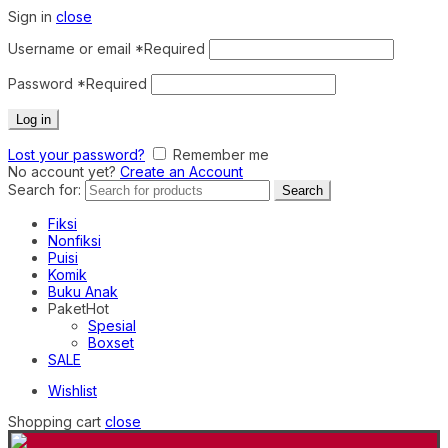
Sign in
close
Username or email
*
Required
Password
*
Required
Log in
Lost your password?
Remember me
No account yet?
Create an Account
Search for:
Search
Fiksi
Nonfiksi
Puisi
Komik
Buku Anak
Paket
Hot
Spesial
Boxset
SALE
Wishlist
Shopping cart
close