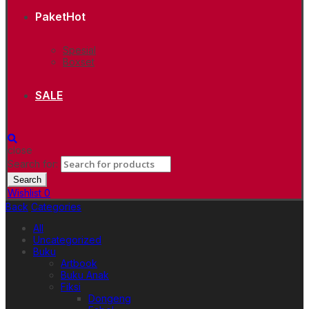
Paket
Hot
Spesial
Boxset
SALE
close
Search for:
Search
Wishlist
0
Back
Categories
All
Uncategorized
Buku
Artbook
Buku Anak
Fiksi
Dongeng