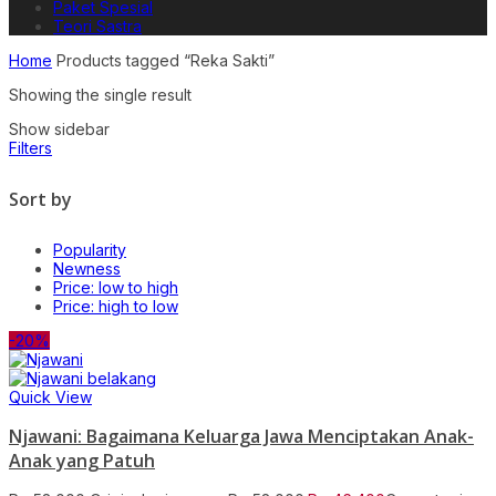
Paket Spesial
Teori Sastra
Home
Products tagged “Reka Sakti”
Showing the single result
Show sidebar
Filters
Sort by
Popularity
Newness
Price: low to high
Price: high to low
-20%
Quick View
Njawani: Bagaimana Keluarga Jawa Menciptakan Anak-
Anak yang Patuh