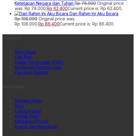
Ketetapan Negara dan Tuhan
Rp
78.000
Original price
was: Rp 78.000.
Rp
62.400
Current price is: Rp 62.400.
Dari Rahim Ini Aku Bicara
Rp
108.000
Original price was:
Rp 108.000.
Rp
86.400
Current price is: Rp 86.400.
Layanan
Akun Saya
Cek Resi
Daftar Pertanyaan (FAQ)
Konfirmasi Pembayaran
Panduan Belanja
Informasi
Tentang Kami
Blog
Lokasi Kantor
Kontak Kami
Kebijakan Privasi
Syarat dan Ketentuan