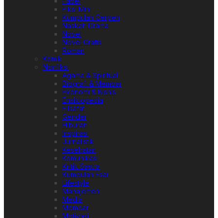
Fabel
Fiksi Mini
Kumpulan Cerpen
Naskah Drama
Novel
Novel Grafis
Roman
Komik
Nonfiksi
Agama & Spiritual
Biografi & Memoar
Ekonomi & Bisnis
Ensiklopedia
Filsafat
Gender
Hiburan
Inspirasi
Jurnalistik
Kesehatan
Komunikasi
Kritik Sastra
Kumpulan Esai
Lifestyle
Manajemen
Media
Memoar
Motivasi