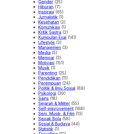
Gender
(25)
Hiburan
(7)
Inspirasi
(65)
Jurnalistik
(1)
Kesehatan
(2)
Komunikasi
(1)
Kritik Sastra
(2)
Kumpulan Esai
(141)
Lifestyle
(3)
Manajemen
(3)
Media
(5)
Memoar
(3)
Motivasi
(151)
Musik
(1)
Parenting
(25)
Pendidikan
(11)
Perempuan
(24)
Politik & Ilmu Sosial
(89)
Psikologi
(39)
Sains
(18)
Sejarah & Militer
(55)
Self-improvement
(168)
Seni, Musik, & Film
(13)
Sepak Bola
(58)
Sosial & Budaya
(44)
Statistik
(1)
Travelling
(10)