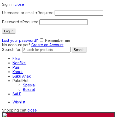
Sign in
close
Username or email
*
Required
Password
*
Required
Log in
Lost your password?
Remember me
No account yet?
Create an Account
Search for:
Search
Fiksi
Nonfiksi
Puisi
Komik
Buku Anak
Paket
Hot
Spesial
Boxset
SALE
Wishlist
Shopping cart
close