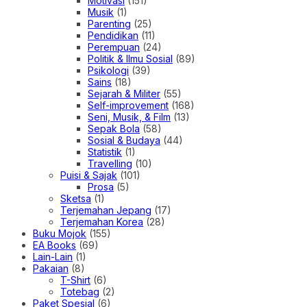
Motivasi
(151)
Musik
(1)
Parenting
(25)
Pendidikan
(11)
Perempuan
(24)
Politik & Ilmu Sosial
(89)
Psikologi
(39)
Sains
(18)
Sejarah & Militer
(55)
Self-improvement
(168)
Seni, Musik, & Film
(13)
Sepak Bola
(58)
Sosial & Budaya
(44)
Statistik
(1)
Travelling
(10)
Puisi & Sajak
(101)
Prosa
(5)
Sketsa
(1)
Terjemahan Jepang
(17)
Terjemahan Korea
(28)
Buku Mojok
(155)
EA Books
(69)
Lain-Lain
(1)
Pakaian
(8)
T-Shirt
(6)
Totebag
(2)
Paket Spesial
(6)