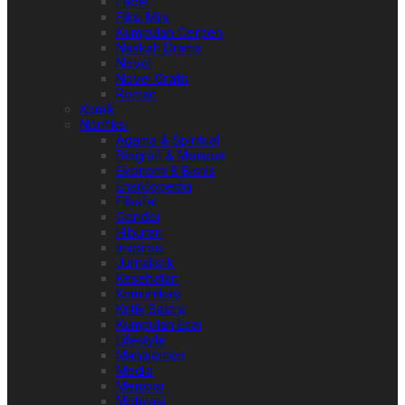
Fabel
Fiksi Mini
Kumpulan Cerpen
Naskah Drama
Novel
Novel Grafis
Roman
Komik
Nonfiksi
Agama & Spiritual
Biografi & Memoar
Ekonomi & Bisnis
Ensiklopedia
Filsafat
Gender
Hiburan
Inspirasi
Jurnalistik
Kesehatan
Komunikasi
Kritik Sastra
Kumpulan Esai
Lifestyle
Manajemen
Media
Memoar
Motivasi