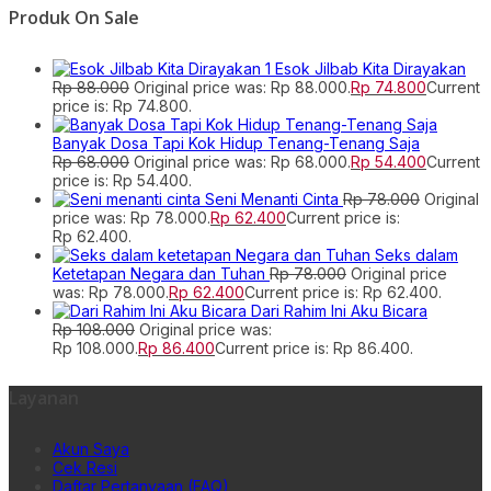
Produk On Sale
Esok Jilbab Kita Dirayakan
Rp
88.000
Original price was: Rp 88.000.
Rp
74.800
Current
price is: Rp 74.800.
Banyak Dosa Tapi Kok Hidup Tenang-Tenang Saja
Rp
68.000
Original price was: Rp 68.000.
Rp
54.400
Current
price is: Rp 54.400.
Seni Menanti Cinta
Rp
78.000
Original
price was: Rp 78.000.
Rp
62.400
Current price is:
Rp 62.400.
Seks dalam
Ketetapan Negara dan Tuhan
Rp
78.000
Original price
was: Rp 78.000.
Rp
62.400
Current price is: Rp 62.400.
Dari Rahim Ini Aku Bicara
Rp
108.000
Original price was:
Rp 108.000.
Rp
86.400
Current price is: Rp 86.400.
Layanan
Akun Saya
Cek Resi
Daftar Pertanyaan (FAQ)