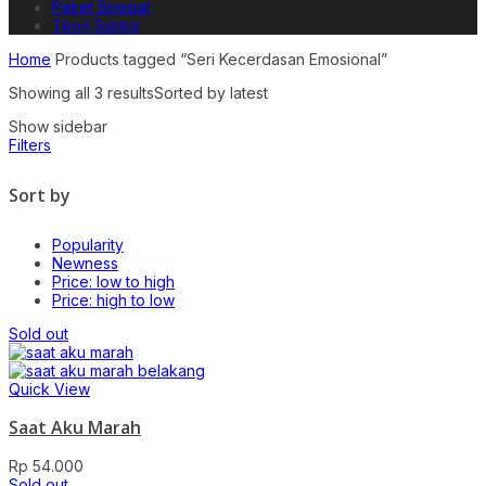
Paket Spesial
Teori Sastra
Home
Products tagged “Seri Kecerdasan Emosional”
Showing all 3 results
Sorted by latest
Show sidebar
Filters
Sort by
Popularity
Newness
Price: low to high
Price: high to low
Sold out
Quick View
Saat Aku Marah
Rp
54.000
Sold out