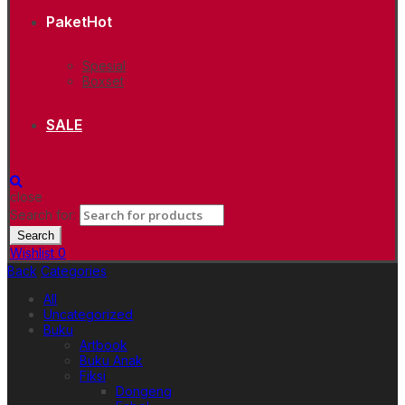
Paket
Hot
Spesial
Boxset
SALE
close
Search for:
Search
Wishlist
0
Back
Categories
All
Uncategorized
Buku
Artbook
Buku Anak
Fiksi
Dongeng