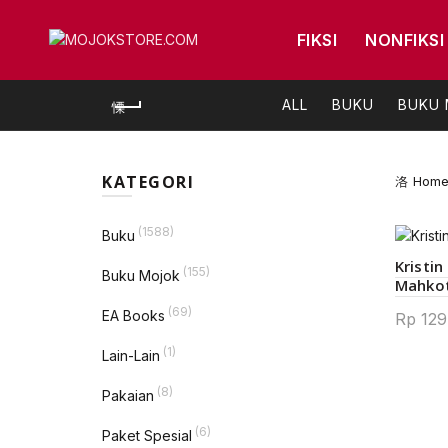
FIKSI
NONFIKSI
ALL
BUKU
BUKU
KATEGORI
Hom
(1588)
Buku
Kristin
(155)
Buku Mojok
Mahko
(69)
EA Books
Rp
129
(1)
Lain-Lain
(8)
Pakaian
(6)
Paket Spesial