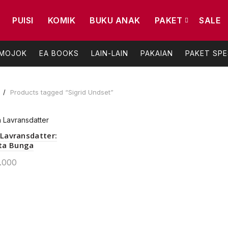
PUISI
KOMIK
BUKU ANAK
PAKET
SALE
 MOJOK
EA BOOKS
LAIN-LAIN
PAKAIAN
PAKET SPE
e
Products tagged “Sigrid Undset”
 Lavransdatter:
ta Bunga
.000