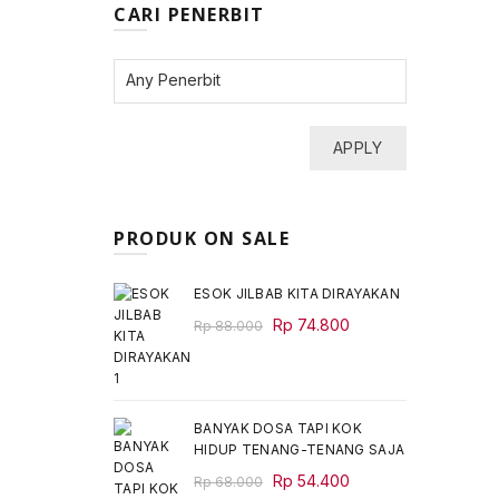
CARI PENERBIT
APPLY
PRODUK ON SALE
ESOK JILBAB KITA DIRAYAKAN
Original
Current
Rp
74.800
Rp
88.000
price
price
was:
is:
Rp 88.000.
Rp 74.800.
BANYAK DOSA TAPI KOK
HIDUP TENANG-TENANG SAJA
Original
Current
Rp
54.400
Rp
68.000