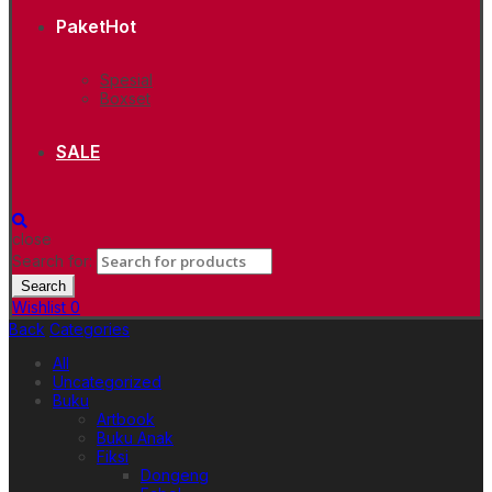
Paket
Hot
Spesial
Boxset
SALE
close
Search for:
Search
Wishlist
0
Back
Categories
All
Uncategorized
Buku
Artbook
Buku Anak
Fiksi
Dongeng