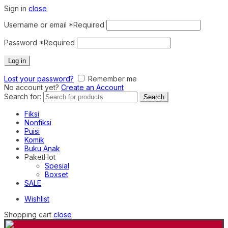
Sign in
close
Username or email
*
Required
Password
*
Required
Log in
Lost your password?
Remember me
No account yet?
Create an Account
Search for:
Search
Fiksi
Nonfiksi
Puisi
Komik
Buku Anak
Paket
Hot
Spesial
Boxset
SALE
Wishlist
Shopping cart
close