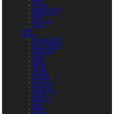
Fabel
Fiksi Mini
Kumpulan Cerpen
Naskah Drama
Novel
Novel Grafis
Roman
Komik
Nonfiksi
Agama & Spiritual
Biografi & Memoar
Ekonomi & Bisnis
Ensiklopedia
Filsafat
Gender
Hiburan
Inspirasi
Jurnalistik
Kesehatan
Komunikasi
Kritik Sastra
Kumpulan Esai
Lifestyle
Manajemen
Media
Memoar
Motivasi