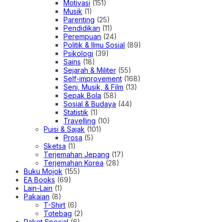
Motivasi
(151)
Musik
(1)
Parenting
(25)
Pendidikan
(11)
Perempuan
(24)
Politik & Ilmu Sosial
(89)
Psikologi
(39)
Sains
(18)
Sejarah & Militer
(55)
Self-improvement
(168)
Seni, Musik, & Film
(13)
Sepak Bola
(58)
Sosial & Budaya
(44)
Statistik
(1)
Travelling
(10)
Puisi & Sajak
(101)
Prosa
(5)
Sketsa
(1)
Terjemahan Jepang
(17)
Terjemahan Korea
(28)
Buku Mojok
(155)
EA Books
(69)
Lain-Lain
(1)
Pakaian
(8)
T-Shirt
(6)
Totebag
(2)
Paket Spesial
(6)