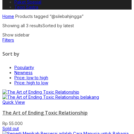
Paket Spesial
Teori Sastra
Home
Products tagged “@silebahjingga”
Showing all 3 results
Sorted by latest
Show sidebar
Filters
Sort by
Popularity
Newness
Price: low to high
Price: high to low
Quick View
The Art of Ending Toxic Relationship
Rp
55.000
Sold out