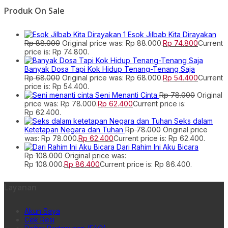
Produk On Sale
Esok Jilbab Kita Dirayakan
Rp
88.000
Original price was: Rp 88.000.
Rp
74.800
Current
price is: Rp 74.800.
Banyak Dosa Tapi Kok Hidup Tenang-Tenang Saja
Rp
68.000
Original price was: Rp 68.000.
Rp
54.400
Current
price is: Rp 54.400.
Seni Menanti Cinta
Rp
78.000
Original
price was: Rp 78.000.
Rp
62.400
Current price is:
Rp 62.400.
Seks dalam
Ketetapan Negara dan Tuhan
Rp
78.000
Original price
was: Rp 78.000.
Rp
62.400
Current price is: Rp 62.400.
Dari Rahim Ini Aku Bicara
Rp
108.000
Original price was:
Rp 108.000.
Rp
86.400
Current price is: Rp 86.400.
Layanan
Akun Saya
Cek Resi