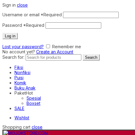
Sign in
close
Username or email
*
Required
Password
*
Required
Log in
Lost your password?
Remember me
No account yet?
Create an Account
Search for:
Search
Fiksi
Nonfiksi
Puisi
Komik
Buku Anak
Paket
Hot
Spesial
Boxset
SALE
Wishlist
Shopping cart
close