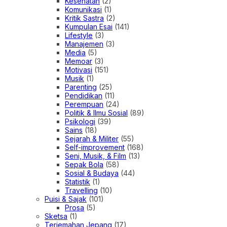
Kesehatan
(2)
Komunikasi
(1)
Kritik Sastra
(2)
Kumpulan Esai
(141)
Lifestyle
(3)
Manajemen
(3)
Media
(5)
Memoar
(3)
Motivasi
(151)
Musik
(1)
Parenting
(25)
Pendidikan
(11)
Perempuan
(24)
Politik & Ilmu Sosial
(89)
Psikologi
(39)
Sains
(18)
Sejarah & Militer
(55)
Self-improvement
(168)
Seni, Musik, & Film
(13)
Sepak Bola
(58)
Sosial & Budaya
(44)
Statistik
(1)
Travelling
(10)
Puisi & Sajak
(101)
Prosa
(5)
Sketsa
(1)
Terjemahan Jepang
(17)