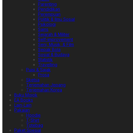
Parenting
Pendidikan
Perempuan
Politik & Ilmu Sosial
Psikologi
Sains
Sejarah & Militer
Self-improvement
Seni, Musik, & Film
Sepak Bola
Sosial & Budaya
Statistik
Travelling
Puisi & Sajak
Prosa
Sketsa
Terjemahan Jepang
Terjemahan Korea
Buku Mojok
EA Books
Lain-Lain
Pakaian
Hoodie
T-Shirt
Totebag
Paket Spesial