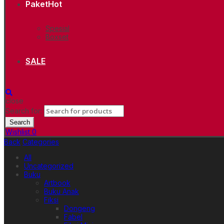
Paket
Hot
Spesial
Boxset
SALE
close
Search for:
Search
Wishlist
0
Back
Categories
All
Uncategorized
Buku
Artbook
Buku Anak
Fiksi
Dongeng
Fabel