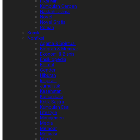
Fiksi Mini
Kumpulan Cerpen
Naskah Drama
Novel
Novel Grafis
Roman
Komik
Nonfiksi
Agama & Spiritual
Biografi & Memoar
Ekonomi & Bisnis
Ensiklopedia
Filsafat
Gender
Hiburan
Inspirasi
Jurnalistik
Kesehatan
Komunikasi
Kritik Sastra
Kumpulan Esai
Lifestyle
Manajemen
Media
Memoar
Motivasi
Musik