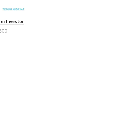
lm Investor
800