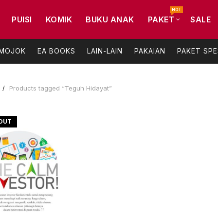
HOT
PUISI
KOMIK
BUKU ANAK
PAKET
SALE
 MOJOK
EA BOOKS
LAIN-LAIN
PAKAIAN
PAKET SPE
Products tagged “Teguh Hidayat”
OUT