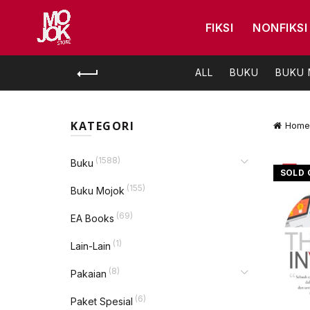
FIKSI
NONFIKSI
ALL
BUKU
BUKU
KATEGORI
Home
(1588)
Buku
SOLD 
(155)
Buku Mojok
(69)
EA Books
(1)
Lain-Lain
(8)
Pakaian
(6)
Paket Spesial