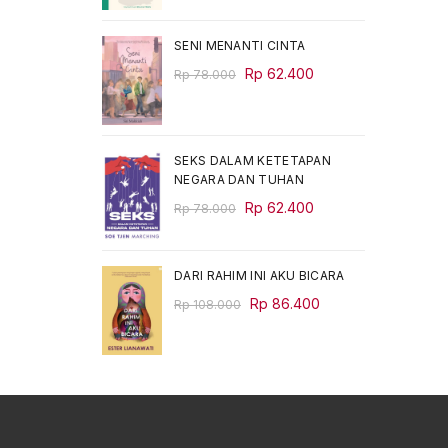
was:
is:
Rp 68.000.
Rp 54.400.
SENI MENANTI CINTA
Original
Current
Rp
62.400
Rp
78.000
price
price
was:
is:
Rp 78.000.
Rp 62.400.
SEKS DALAM KETETAPAN
NEGARA DAN TUHAN
Original
Current
Rp
62.400
Rp
78.000
price
price
was:
is:
Rp 78.000.
Rp 62.400.
DARI RAHIM INI AKU BICARA
Original
Current
Rp
86.400
Rp
108.000
price
price
was:
is:
Rp 108.000.
Rp 86.400.