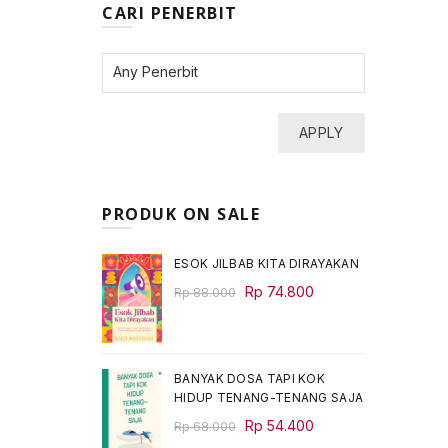
CARI PENERBIT
APPLY
PRODUK ON SALE
ESOK JILBAB KITA DIRAYAKAN
Original
Current
Rp
74.800
Rp
88.000
price
price
was:
is:
Rp 88.000.
Rp 74.800.
BANYAK DOSA TAPI KOK
HIDUP TENANG-TENANG SAJA
Original
Current
Rp
54.400
Rp
68.000
price
price