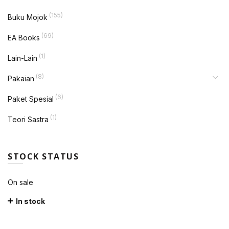
(155)
Buku Mojok
(69)
EA Books
(1)
Lain-Lain
(8)
Pakaian
(6)
Paket Spesial
(1)
Teori Sastra
STOCK STATUS
On sale
In stock