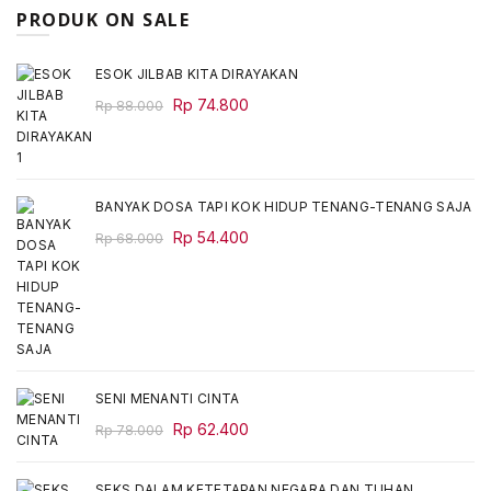
PRODUK ON SALE
ESOK JILBAB KITA DIRAYAKAN
Original
Current
Rp
74.800
Rp
88.000
price
price
was:
is:
Rp 88.000.
Rp 74.800.
BANYAK DOSA TAPI KOK HIDUP TENANG-TENANG SAJA
Original
Current
Rp
54.400
Rp
68.000
price
price
was:
is:
Rp 68.000.
Rp 54.400.
SENI MENANTI CINTA
Original
Current
Rp
62.400
Rp
78.000
price
price
was:
is:
SEKS DALAM KETETAPAN NEGARA DAN TUHAN