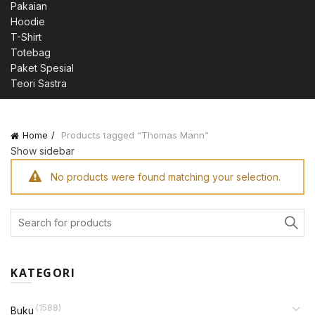
Pakaian
Hoodie
T-Shirt
Totebag
Paket Spesial
Teori Sastra
Home
Products tagged “Thomas Mann”
Show sidebar
No products were found matching your selection.
Search
for:
KATEGORI
(1588)
Buku