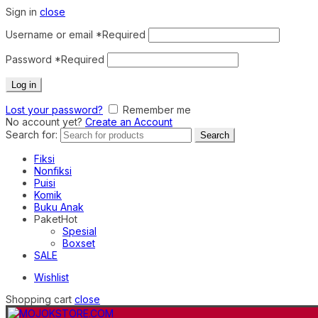
Sign in
close
Username or email
*
Required
Password
*
Required
Log in
Lost your password?
Remember me
No account yet?
Create an Account
Search for:
Search
Fiksi
Nonfiksi
Puisi
Komik
Buku Anak
Paket
Hot
Spesial
Boxset
SALE
Wishlist
Shopping cart
close