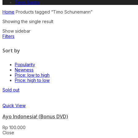
Teori Sastra
Home
Products tagged “Timo Schunemann”
Showing the single result
Show sidebar
Filters
Sort by
Popularity
Newness
Price: low to high
Price: high to low
Sold out
Quick View
Ayo Indonesia! (Bonus DVD)
Rp
100.000
Close