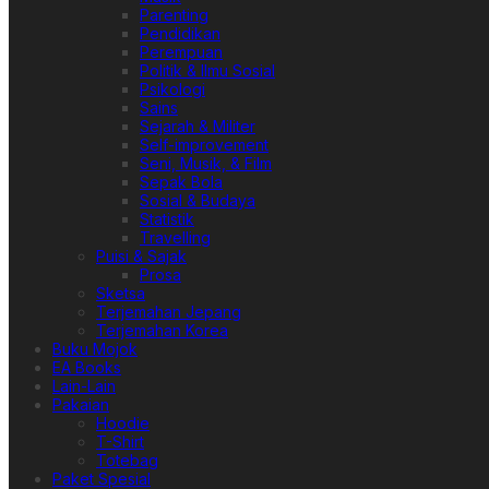
Parenting
Pendidikan
Perempuan
Politik & Ilmu Sosial
Psikologi
Sains
Sejarah & Militer
Self-improvement
Seni, Musik, & Film
Sepak Bola
Sosial & Budaya
Statistik
Travelling
Puisi & Sajak
Prosa
Sketsa
Terjemahan Jepang
Terjemahan Korea
Buku Mojok
EA Books
Lain-Lain
Pakaian
Hoodie
T-Shirt
Totebag
Paket Spesial