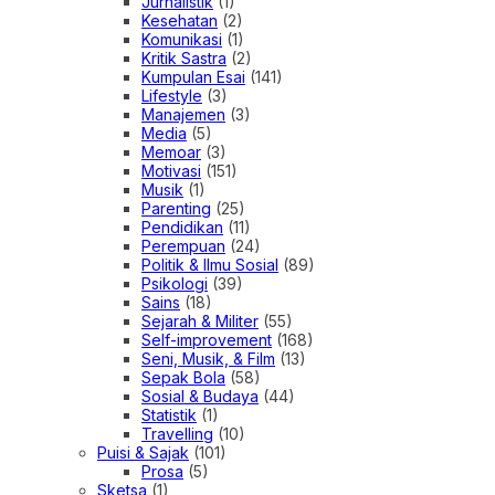
Jurnalistik
(1)
Kesehatan
(2)
Komunikasi
(1)
Kritik Sastra
(2)
Kumpulan Esai
(141)
Lifestyle
(3)
Manajemen
(3)
Media
(5)
Memoar
(3)
Motivasi
(151)
Musik
(1)
Parenting
(25)
Pendidikan
(11)
Perempuan
(24)
Politik & Ilmu Sosial
(89)
Psikologi
(39)
Sains
(18)
Sejarah & Militer
(55)
Self-improvement
(168)
Seni, Musik, & Film
(13)
Sepak Bola
(58)
Sosial & Budaya
(44)
Statistik
(1)
Travelling
(10)
Puisi & Sajak
(101)
Prosa
(5)
Sketsa
(1)