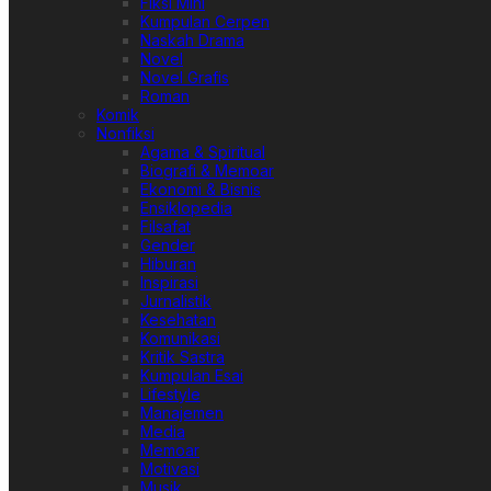
Fiksi Mini
Kumpulan Cerpen
Naskah Drama
Novel
Novel Grafis
Roman
Komik
Nonfiksi
Agama & Spiritual
Biografi & Memoar
Ekonomi & Bisnis
Ensiklopedia
Filsafat
Gender
Hiburan
Inspirasi
Jurnalistik
Kesehatan
Komunikasi
Kritik Sastra
Kumpulan Esai
Lifestyle
Manajemen
Media
Memoar
Motivasi
Musik