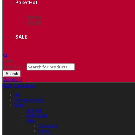
Paket
Hot
Spesial
Boxset
SALE
close
Search for:
Search
Wishlist
0
Back
Categories
All
Uncategorized
Buku
Artbook
Buku Anak
Fiksi
Dongeng
Fabel