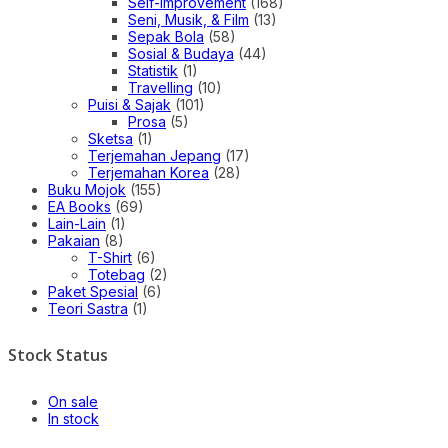
Self-improvement
(168)
Seni, Musik, & Film
(13)
Sepak Bola
(58)
Sosial & Budaya
(44)
Statistik
(1)
Travelling
(10)
Puisi & Sajak
(101)
Prosa
(5)
Sketsa
(1)
Terjemahan Jepang
(17)
Terjemahan Korea
(28)
Buku Mojok
(155)
EA Books
(69)
Lain-Lain
(1)
Pakaian
(8)
T-Shirt
(6)
Totebag
(2)
Paket Spesial
(6)
Teori Sastra
(1)
Stock Status
On sale
In stock