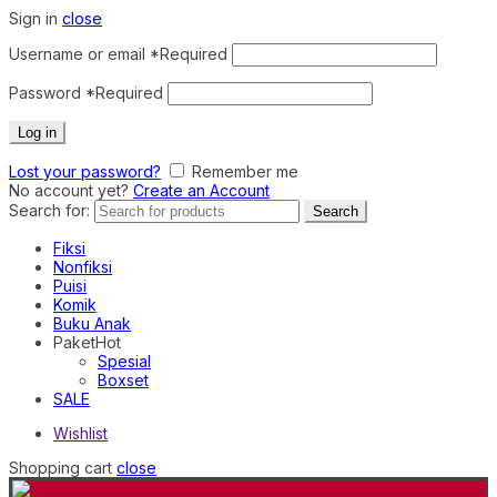
Sign in
close
Username or email
*
Required
Password
*
Required
Log in
Lost your password?
Remember me
No account yet?
Create an Account
Search for:
Search
Fiksi
Nonfiksi
Puisi
Komik
Buku Anak
Paket
Hot
Spesial
Boxset
SALE
Wishlist
Shopping cart
close