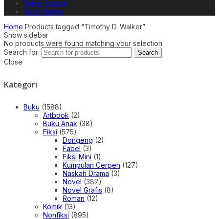
Paket Spesial
Teori Sastra
Home
Products tagged “Timothy D. Walker”
Show sidebar
No products were found matching your selection.
Search for:
Search
Close
Kategori
Buku
(1588)
Artbook
(2)
Buku Anak
(38)
Fiksi
(575)
Dongeng
(2)
Fabel
(3)
Fiksi Mini
(1)
Kumpulan Cerpen
(127)
Naskah Drama
(3)
Novel
(387)
Novel Grafis
(8)
Roman
(12)
Komik
(13)
Nonfiksi
(895)