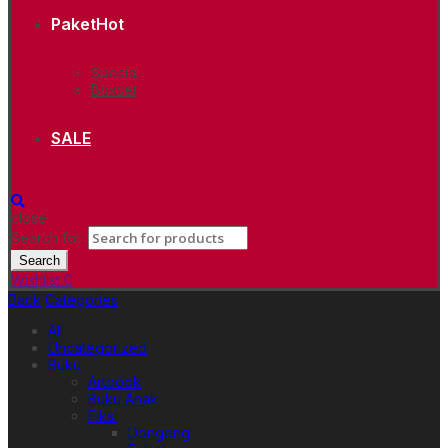
Paket
Hot
Spesial
Boxset
SALE
close
Search for:
Search
Wishlist
0
Back
Categories
All
Uncategorized
Buku
Artbook
Buku Anak
Fiksi
Dongeng