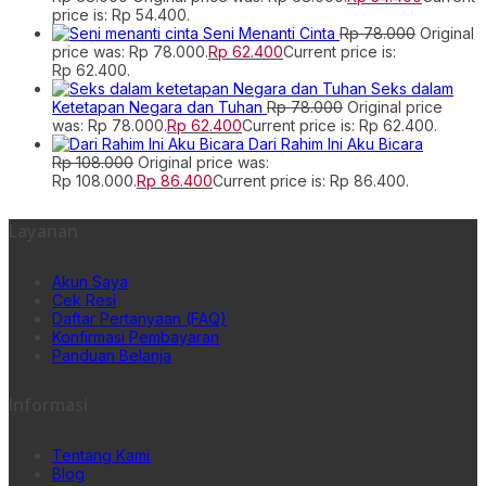
price is: Rp 54.400.
Seni Menanti Cinta
Rp
78.000
Original
price was: Rp 78.000.
Rp
62.400
Current price is:
Rp 62.400.
Seks dalam
Ketetapan Negara dan Tuhan
Rp
78.000
Original price
was: Rp 78.000.
Rp
62.400
Current price is: Rp 62.400.
Dari Rahim Ini Aku Bicara
Rp
108.000
Original price was:
Rp 108.000.
Rp
86.400
Current price is: Rp 86.400.
Layanan
Akun Saya
Cek Resi
Daftar Pertanyaan (FAQ)
Konfirmasi Pembayaran
Panduan Belanja
Informasi
Tentang Kami
Blog