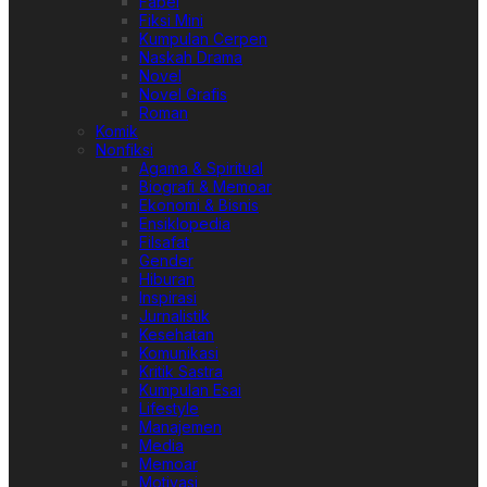
Fabel
Fiksi Mini
Kumpulan Cerpen
Naskah Drama
Novel
Novel Grafis
Roman
Komik
Nonfiksi
Agama & Spiritual
Biografi & Memoar
Ekonomi & Bisnis
Ensiklopedia
Filsafat
Gender
Hiburan
Inspirasi
Jurnalistik
Kesehatan
Komunikasi
Kritik Sastra
Kumpulan Esai
Lifestyle
Manajemen
Media
Memoar
Motivasi