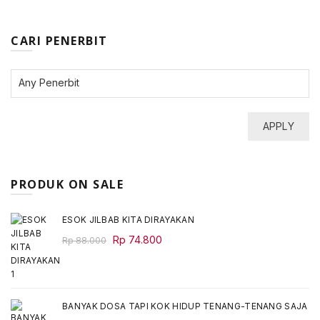
CARI PENERBIT
APPLY
PRODUK ON SALE
ESOK JILBAB KITA DIRAYAKAN
Original
Current
Rp
74.800
Rp
88.000
price
price
was:
is:
Rp 88.000.
Rp 74.800.
BANYAK DOSA TAPI KOK HIDUP TENANG-TENANG SAJA