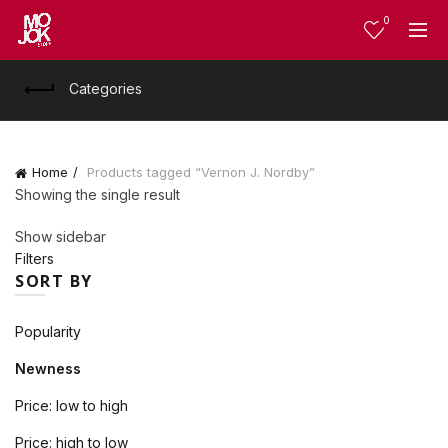
0
Categories
Home
Products tagged “Vernon J. Nordby”
Showing the single result
Show sidebar
Filters
SORT BY
Popularity
Newness
Price: low to high
Price: high to low