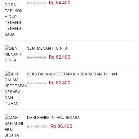
Original
Current
Rp
54.400
Rp
68.000
price
price
was:
is:
Rp 68.000.
Rp 54.400.
SENI MENANTI CINTA
Original
Current
Rp
62.400
Rp
78.000
price
price
was:
is:
SEKS DALAM KETETAPAN NEGARA DAN TUHAN
Rp 78.000.
Rp 62.400.
Original
Current
Rp
62.400
Rp
78.000
price
price
was:
is:
Rp 78.000.
Rp 62.400.
DARI RAHIM INI AKU BICARA
Original
Current
Rp
86.400
Rp
108.000
price
price