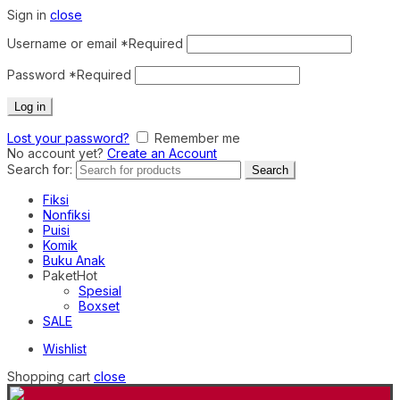
Sign in
close
Username or email
*
Required
Password
*
Required
Log in
Lost your password?
Remember me
No account yet?
Create an Account
Search for:
Search
Fiksi
Nonfiksi
Puisi
Komik
Buku Anak
Paket
Hot
Spesial
Boxset
SALE
Wishlist
Shopping cart
close