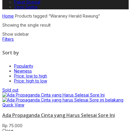
Paket Spesial
Teori Sastra
Home
Products tagged “Waraney Herald Rawung”
Showing the single result
Show sidebar
Filters
Sort by
Popularity
Newness
Price: low to high
Price: high to low
Sold out
Quick View
Ada Propaganda Cinta yang Harus Selesai Sore Ini
Rp
75.000
Close