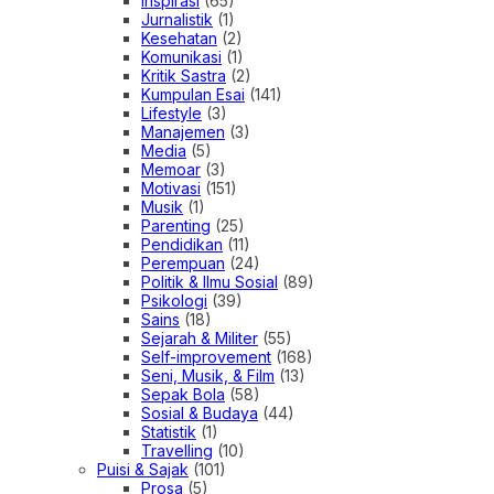
Inspirasi
(65)
Jurnalistik
(1)
Kesehatan
(2)
Komunikasi
(1)
Kritik Sastra
(2)
Kumpulan Esai
(141)
Lifestyle
(3)
Manajemen
(3)
Media
(5)
Memoar
(3)
Motivasi
(151)
Musik
(1)
Parenting
(25)
Pendidikan
(11)
Perempuan
(24)
Politik & Ilmu Sosial
(89)
Psikologi
(39)
Sains
(18)
Sejarah & Militer
(55)
Self-improvement
(168)
Seni, Musik, & Film
(13)
Sepak Bola
(58)
Sosial & Budaya
(44)
Statistik
(1)
Travelling
(10)
Puisi & Sajak
(101)
Prosa
(5)