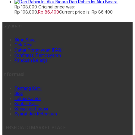
Dari Rahim Ini Aku Bicara
Rp
108.000
Original price was:
Rp 108.000.
Rp
86.400
Current price is: Rp 86.400.
Layanan
Akun Saya
Cek Resi
Daftar Pertanyaan (FAQ)
Konfirmasi Pembayaran
Panduan Belanja
Informasi
Tentang Kami
Blog
Lokasi Kantor
Kontak Kami
Kebijakan Privasi
Syarat dan Ketentuan
TERSEDIA DI MARKET PLACE