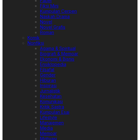
Fabel
Fiksi Mini
Kumpulan Cerpen
Naskah Drama
Novel
Novel Grafis
Roman
Komik
Nonfiksi
Agama & Spiritual
Biografi & Memoar
Ekonomi & Bisnis
Ensiklopedia
Filsafat
Gender
Hiburan
Inspirasi
Jurnalistik
Kesehatan
Komunikasi
Kritik Sastra
Kumpulan Esai
Lifestyle
Manajemen
Media
Memoar
Motivasi