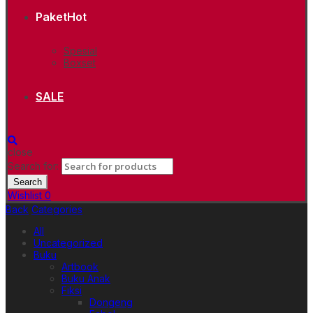
Paket
Hot
Spesial
Boxset
SALE
close
Search for:
Search
Wishlist
0
Back
Categories
All
Uncategorized
Buku
Artbook
Buku Anak
Fiksi
Dongeng