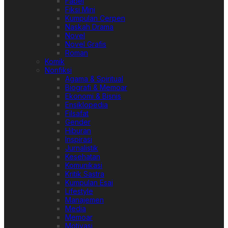
Fabel
Fiksi Mini
Kumpulan Cerpen
Naskah Drama
Novel
Novel Grafis
Roman
Komik
Nonfiksi
Agama & Spiritual
Biografi & Memoar
Ekonomi & Bisnis
Ensiklopedia
Filsafat
Gender
Hiburan
Inspirasi
Jurnalistik
Kesehatan
Komunikasi
Kritik Sastra
Kumpulan Esai
Lifestyle
Manajemen
Media
Memoar
Motivasi