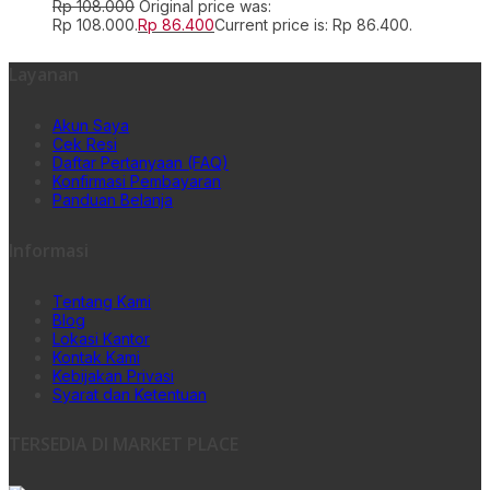
Rp
108.000
Original price was:
Rp 108.000.
Rp
86.400
Current price is: Rp 86.400.
Layanan
Akun Saya
Cek Resi
Daftar Pertanyaan (FAQ)
Konfirmasi Pembayaran
Panduan Belanja
Informasi
Tentang Kami
Blog
Lokasi Kantor
Kontak Kami
Kebijakan Privasi
Syarat dan Ketentuan
TERSEDIA DI MARKET PLACE