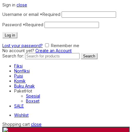
Sign in
close
Username or email
*
Required
Password
*
Required
Log in
Lost your password?
Remember me
No account yet?
Create an Account
Search for:
Search
Fiksi
Nonfiksi
Puisi
Komik
Buku Anak
Paket
Hot
Spesial
Boxset
SALE
Wishlist
Shopping cart
close