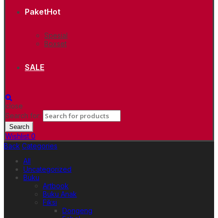
Paket
Hot
Spesial
Boxset
SALE
close
Search for:
Search
Wishlist
0
Back
Categories
All
Uncategorized
Buku
Artbook
Buku Anak
Fiksi
Dongeng