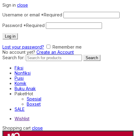
Sign in
close
Username or email
*
Required
Password
*
Required
Log in
Lost your password?
Remember me
No account yet?
Create an Account
Search for:
Search
Fiksi
Nonfiksi
Puisi
Komik
Buku Anak
Paket
Hot
Spesial
Boxset
SALE
Wishlist
Shopping cart
close