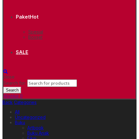
Paket
Hot
Spesial
Boxset
SALE
close
Search for:
Search
Wishlist
0
Back
Categories
All
Uncategorized
Buku
Artbook
Buku Anak
Fiksi