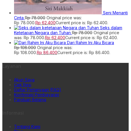
Seni Menanti
Cinta
Rp
78.000
Original price was:
Rp 78.000.
Rp
62.400
Current price is: Rp 62.400.
Seks dalam
Ketetapan Negara dan Tuhan
Rp
78.000
Original price
was: Rp 78.000.
Rp
62.400
Current price is: Rp 62.400.
Dari Rahim Ini Aku Bicara
Rp
108.000
Original price was:
Rp 108.000.
Rp
86.400
Current price is: Rp 86.400.
Layanan
Akun Saya
Cek Resi
Daftar Pertanyaan (FAQ)
Konfirmasi Pembayaran
Panduan Belanja
Informasi
Tentang Kami