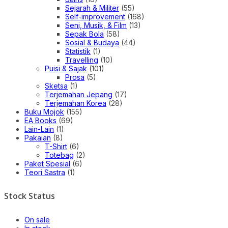
Sejarah & Militer
(55)
Self-improvement
(168)
Seni, Musik, & Film
(13)
Sepak Bola
(58)
Sosial & Budaya
(44)
Statistik
(1)
Travelling
(10)
Puisi & Sajak
(101)
Prosa
(5)
Sketsa
(1)
Terjemahan Jepang
(17)
Terjemahan Korea
(28)
Buku Mojok
(155)
EA Books
(69)
Lain-Lain
(1)
Pakaian
(8)
T-Shirt
(6)
Totebag
(2)
Paket Spesial
(6)
Teori Sastra
(1)
Stock Status
On sale