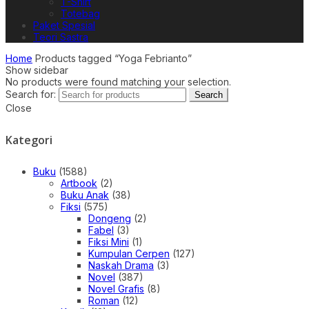
T-Shirt
Totebag
Paket Spesial
Teori Sastra
Home
Products tagged “Yoga Febrianto”
Show sidebar
No products were found matching your selection.
Search for:
Search
Close
Kategori
Buku
(1588)
Artbook
(2)
Buku Anak
(38)
Fiksi
(575)
Dongeng
(2)
Fabel
(3)
Fiksi Mini
(1)
Kumpulan Cerpen
(127)
Naskah Drama
(3)
Novel
(387)
Novel Grafis
(8)
Roman
(12)