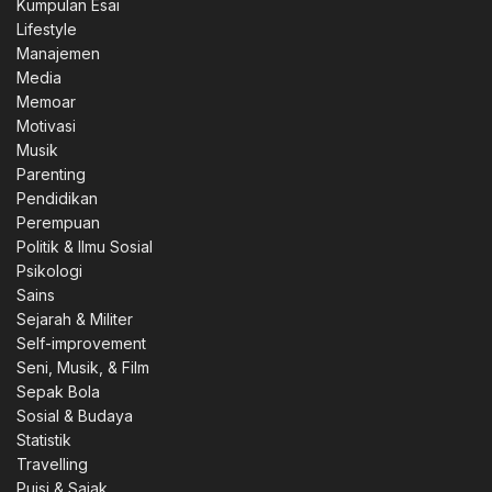
Kumpulan Esai
Lifestyle
0.
Manajemen
Media
Memoar
Motivasi
Musik
Parenting
0.
Pendidikan
Perempuan
Politik & Ilmu Sosial
Psikologi
Sains
0.
Sejarah & Militer
Self-improvement
Seni, Musik, & Film
Sepak Bola
Sosial & Budaya
00.
Statistik
Travelling
Puisi & Sajak