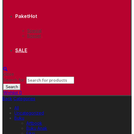
Paket
Hot
Spesial
Boxset
SALE
close
Search for:
Search
Wishlist
0
Back
Categories
All
Uncategorized
Buku
Artbook
Buku Anak
Fiksi