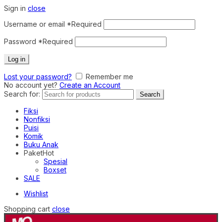
Sign in
close
Username or email
*
Required
Password
*
Required
Log in
Lost your password?
Remember me
No account yet?
Create an Account
Search for:
Search
Fiksi
Nonfiksi
Puisi
Komik
Buku Anak
Paket
Hot
Spesial
Boxset
SALE
Wishlist
Shopping cart
close