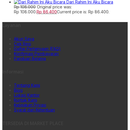
Dari Rahim Ini Aku Bicara
Rp
108.000
Original price was:
Rp 108.000.
Rp
86.400
Current price is: Rp 86.400.
Layanan
Akun Saya
Cek Resi
Daftar Pertanyaan (FAQ)
Konfirmasi Pembayaran
Panduan Belanja
Informasi
Tentang Kami
Blog
Lokasi Kantor
Kontak Kami
Kebijakan Privasi
Syarat dan Ketentuan
TERSEDIA DI MARKET PLACE