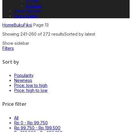
T-Shirt
Totebag
Paket Spesial
Teori Sastra
Home
Buku
Fiksi
Page 13
Showing 241–260 of 272 results
Sorted by latest
Show sidebar
Filters
Sort by
Popularity
Newness
Price: low to high
Price: high to low
Price filter
All
Rp
0
-
Rp
99.750
Rp
99.750
-
Rp
199.500