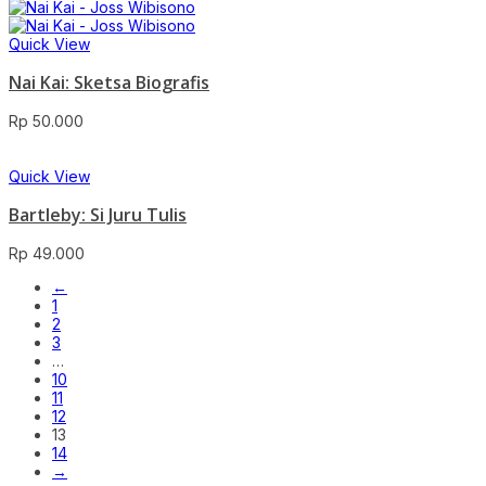
Quick View
Nai Kai: Sketsa Biografis
Rp
50.000
Quick View
Bartleby: Si Juru Tulis
Rp
49.000
←
1
2
3
…
10
11
12
13
14
→