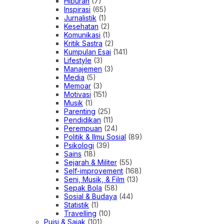
Hiburan
(7)
Inspirasi
(65)
Jurnalistik
(1)
Kesehatan
(2)
Komunikasi
(1)
Kritik Sastra
(2)
Kumpulan Esai
(141)
Lifestyle
(3)
Manajemen
(3)
Media
(5)
Memoar
(3)
Motivasi
(151)
Musik
(1)
Parenting
(25)
Pendidikan
(11)
Perempuan
(24)
Politik & Ilmu Sosial
(89)
Psikologi
(39)
Sains
(18)
Sejarah & Militer
(55)
Self-improvement
(168)
Seni, Musik, & Film
(13)
Sepak Bola
(58)
Sosial & Budaya
(44)
Statistik
(1)
Travelling
(10)
Puisi & Sajak
(101)