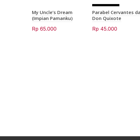
SOLD OU
My Uncle’s Dream
Parabel Cervantes d
T
(Impian Pamanku)
Don Quixote
Rp
65.000
Rp
45.000