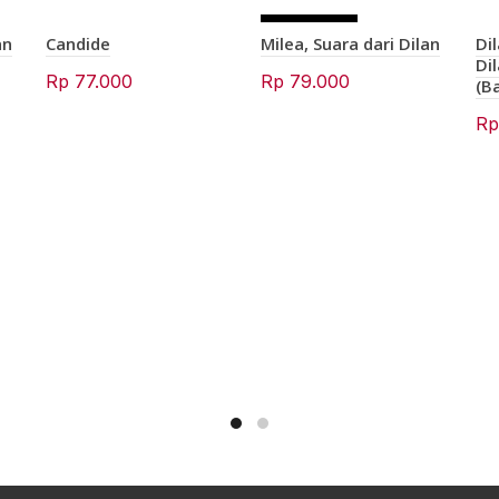
SOLD OU
an
Candide
Milea, Suara dari Dilan
Di
T
Di
Rp
77.000
Rp
79.000
(B
R