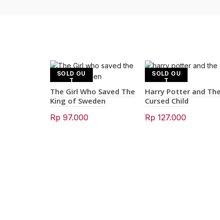
SOLD OU
SOLD OU
T
T
The Girl Who Saved The
Harry Potter and Th
King of Sweden
Cursed Child
Rp
97.000
Rp
127.000