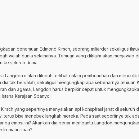
gkapan penemuan Edmond Kirsch, seorang miliarder sekaligus ilm
bah wajah dunia selamanya. Temuan yang diklaim akan menjawab dua
n ke seluruh dunia.
ara Langdon malah dituduh terlibat dalam pembunuhan dan menculik 
dia tak bersalah, sekaligus mengungkap apa sebenarnya temuan Ki
jarah dan agama, Langdon harus berpikir cepat untuk mengungkapka
Istana Kerajaan Spanyol.
irsch yang sepertinya menyalakan api konspirasi jahat di seluruh 
erus bisa menebak langkah mereka. Pada saat sepertinya tak ada j
n tanpa emosi ini? Akankah dia benar membantu Langdon mengungk
an kemanusiaan?