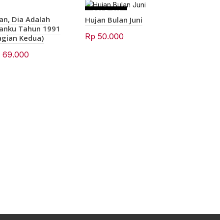
SOLD OU
-20%
lan, Dia Adalah
Hujan Bulan Juni
T
lanku Tahun 1991
SOLD OU
Rp
50.000
T
agian Kedua)
p
69.000
Dua Tangi
Satu Mala
O
Rp
59.000
p
w
R