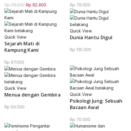
Original
Current
Rp
78.000
Rp
62.400
Rp
79.000
price
price
was:
is:
Rp 78.000.
Rp 62.400.
Quick View
Dunia Hantu Digul
Quick View
Sejarah Mati di
Kampung Kami
Rp
135.000
Rp
97.000
Quick View
Menua dengan Gembira
Quick View
0.
Psikologi Jung: Sebuah
Bacaan Awal
Rp
59.000
Rp
70.000