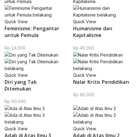
0.
Quick View
Quick View
Feminisme: Pengantar
Humanisme dan
untuk Pemula
Kapitalisme
Rp
24.000
Rp
45.000
0.
Quick View
Quick View
Diri yang Tak
Nalar Kritis Pendidikan
0.
Ditemukan
Rp
65.000
Rp
60.000
00.
Quick View
Quick View
Adab di Atas Ilmu 3
Adab di Atas Ilmu 2