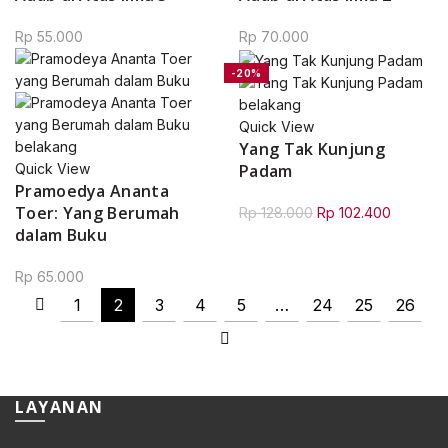
Rp
55.000
Rp
70.000
-20%
Quick View
Yang Tak Kunjung
Padam
Quick View
Pramoedya Ananta
Toer: Yang Berumah
Original
Current
Rp
128.000
Rp
102.400
dalam Buku
price
price
was:
is:
Rp
65.000
Rp 128.000.
Rp 102.4
1
2
3
4
5
…
24
25
26
LAYANAN