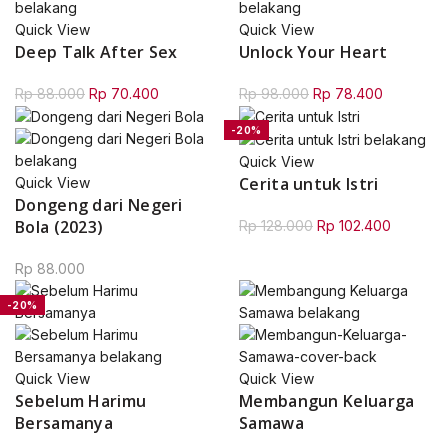
Rp 88.000.
Rp 70.400.
Rp 78.000.
Rp 62.400
Quick View
Quick View
Deep Talk After Sex
Unlock Your Heart
Original
Current
Original
Current
Rp
88.000
Rp
70.400
Rp
98.000
Rp
78.400
price
price
price
price
-20%
was:
is:
was:
is:
Rp 88.000.
Rp 70.400.
Rp 98.000.
Rp 78.400
Quick View
Cerita untuk Istri
Quick View
Dongeng dari Negeri
Bola (2023)
Original
Current
Rp
128.000
Rp
102.400
price
price
Rp
88.000
was:
is:
Rp 128.000.
Rp 102.4
-20%
Quick View
Quick View
Sebelum Harimu
Membangun Keluarga
Bersamanya
Samawa