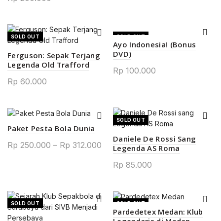
SOLD OUT
SOLD OUT
Ayo Indonesia! (Bonus
DVD)
Ferguson: Sepak Terjang
Legenda Old Trafford
Rp
100.000
Rp
60.000
SOLD OUT
Paket Pesta Bola Dunia
Daniele De Rossi Sang
Price
Rp
250.000
–
Rp
312.000
Legenda AS Roma
range:
0.
Rp
85.000
Rp 250.000
through
Rp 312.000
SOLD OUT
SOLD OUT
Pardedetex Medan: Klub
Legendaris di Medan