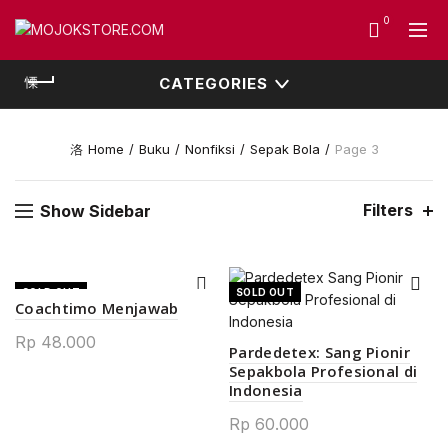
0
CATEGORIES
Home
Buku
Nonfiksi
Sepak Bola
Page 3
Filters
Show Sidebar
SOLD OUT
SOLD OUT
Coachtimo Menjawab
Rp
48.000
Pardedetex: Sang Pionir
Sepakbola Profesional di
Indonesia
Rp
60.000