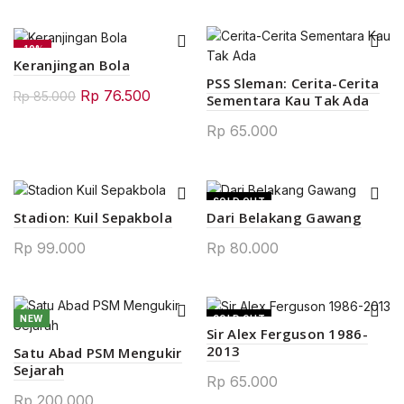
-10%
Keranjingan Bola
PSS Sleman: Cerita-Cerita
Original
Current
Rp
76.500
Rp
85.000
Sementara Kau Tak Ada
price
price
Rp
65.000
was:
is:
Rp 85.000.
Rp 76.500.
SOLD OUT
Stadion: Kuil Sepakbola
Dari Belakang Gawang
Rp
99.000
Rp
80.000
NEW
SOLD OUT
Sir Alex Ferguson 1986-
2013
Satu Abad PSM Mengukir
Sejarah
Rp
65.000
Rp
200.000