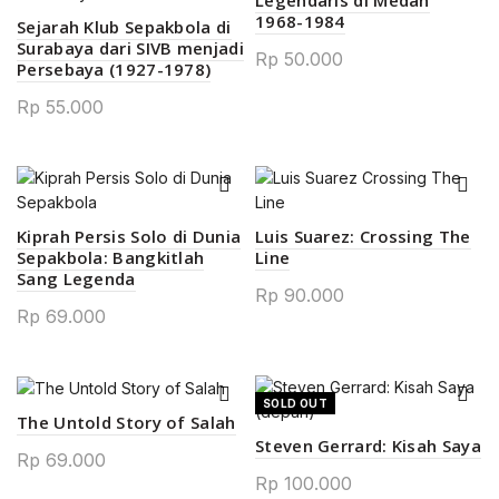
1968-1984
Sejarah Klub Sepakbola di
0.
Surabaya dari SIVB menjadi
Rp
50.000
Persebaya (1927-1978)
Rp
55.000
0.
Kiprah Persis Solo di Dunia
Luis Suarez: Crossing The
Sepakbola: Bangkitlah
Line
Sang Legenda
Rp
90.000
0.
Rp
69.000
SOLD OUT
The Untold Story of Salah
00.
Steven Gerrard: Kisah Saya
Rp
69.000
Rp
100.000