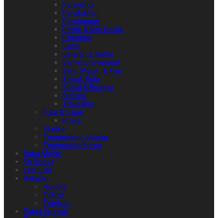
Parenting
Pendidikan
Perempuan
Politik & Ilmu Sosial
Psikologi
Sains
Sejarah & Militer
Self-improvement
Seni, Musik, & Film
Sepak Bola
Sosial & Budaya
Statistik
Travelling
Puisi & Sajak
Prosa
Sketsa
Terjemahan Jepang
Terjemahan Korea
Buku Mojok
EA Books
Lain-Lain
Pakaian
Hoodie
T-Shirt
Totebag
Paket Spesial