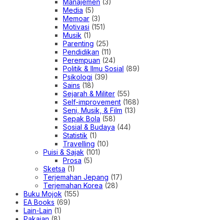
Manajemen
(3)
Media
(5)
Memoar
(3)
Motivasi
(151)
Musik
(1)
Parenting
(25)
Pendidikan
(11)
Perempuan
(24)
Politik & Ilmu Sosial
(89)
Psikologi
(39)
Sains
(18)
Sejarah & Militer
(55)
Self-improvement
(168)
Seni, Musik, & Film
(13)
Sepak Bola
(58)
Sosial & Budaya
(44)
Statistik
(1)
Travelling
(10)
Puisi & Sajak
(101)
Prosa
(5)
Sketsa
(1)
Terjemahan Jepang
(17)
Terjemahan Korea
(28)
Buku Mojok
(155)
EA Books
(69)
Lain-Lain
(1)
Pakaian
(8)