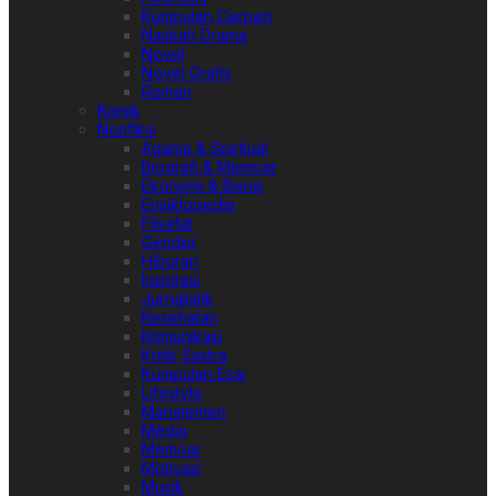
Kumpulan Cerpen
Naskah Drama
Novel
Novel Grafis
Roman
Komik
Nonfiksi
Agama & Spiritual
Biografi & Memoar
Ekonomi & Bisnis
Ensiklopedia
Filsafat
Gender
Hiburan
Inspirasi
Jurnalistik
Kesehatan
Komunikasi
Kritik Sastra
Kumpulan Esai
Lifestyle
Manajemen
Media
Memoar
Motivasi
Musik