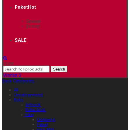
Paket
Hot
Spesial
Boxset
SALE
close
Search
Search
for:
Wishlist
0
Back
Categories
All
Uncategorized
Buku
Artbook
Buku Anak
Fiksi
Dongeng
Fabel
Fiksi Mini