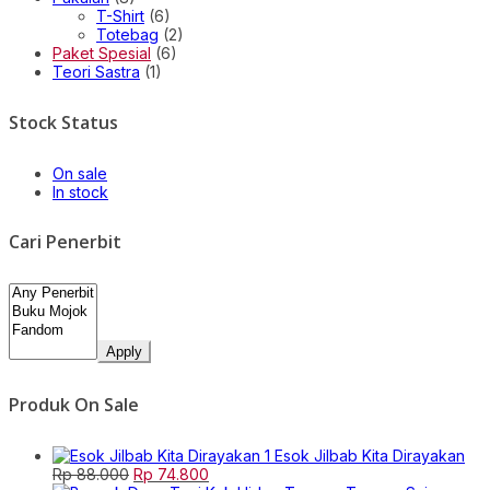
T-Shirt
(6)
Totebag
(2)
Paket Spesial
(6)
Teori Sastra
(1)
Stock Status
On sale
In stock
Cari Penerbit
Apply
Produk On Sale
Esok Jilbab Kita Dirayakan
Original
Current
Rp
88.000
Rp
74.800