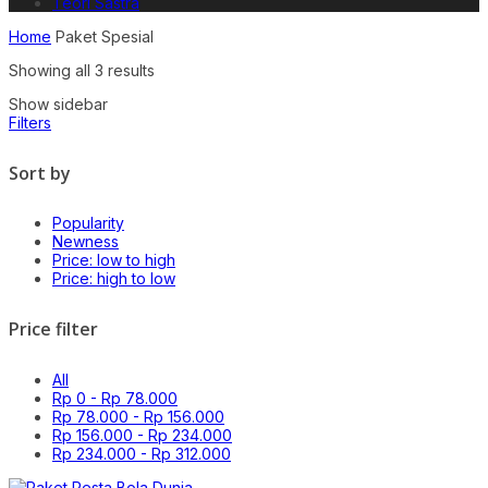
Teori Sastra
Home
Paket Spesial
Sorted
Showing all 3 results
by
Show sidebar
latest
Filters
Sort by
Popularity
Newness
Price: low to high
Price: high to low
Price filter
All
Rp
0
-
Rp
78.000
Rp
78.000
-
Rp
156.000
Rp
156.000
-
Rp
234.000
Rp
234.000
-
Rp
312.000