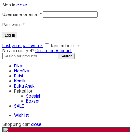
Sign in
close
Required
Username or email
*
Required
Password
*
Log in
Lost your password?
Remember me
No account yet?
Create an Account
Search
Search
for:
Fiksi
Nonfiksi
Puisi
Komik
Buku Anak
Paket
Hot
Spesial
Boxset
SALE
Wishlist
Shopping cart
close