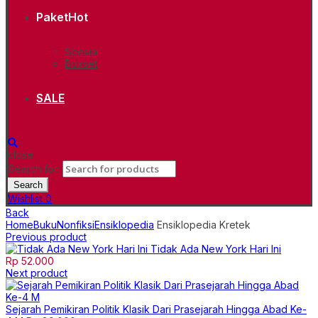
Paket
Hot
Spesial
Boxset
SALE
close
Search for:
Search
Wishlist
0
Back
Home
Buku
Nonfiksi
Ensiklopedia
Ensiklopedia Kretek
Previous product
Tidak Ada New York Hari Ini
Rp
52.000
Next product
Sejarah Pemikiran Politik Klasik Dari Prasejarah Hingga Abad Ke-