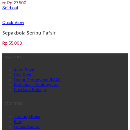
is: Rp 27.500.
Sold out
Quick View
Sepakbola Seribu Tafsir
Rp
55.000
Layanan
Akun Saya
Cek Resi
Daftar Pertanyaan (FAQ)
Konfirmasi Pembayaran
Panduan Belanja
Informasi
Tentang Kami
Blog
Lokasi Kantor