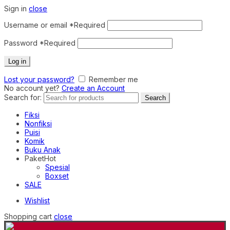
Sign in
close
Username or email
*
Required
Password
*
Required
Log in
Lost your password?
Remember me
No account yet?
Create an Account
Search for:
Search
Fiksi
Nonfiksi
Puisi
Komik
Buku Anak
Paket
Hot
Spesial
Boxset
SALE
Wishlist
Shopping cart
close