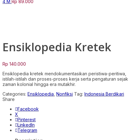
4 M
Rp
89.000
Click to enlarge
Ensiklopedia Kretek
Rp
140.000
Ensiklopedia kretek mendokumentasikan peristiwa-peritiwa,
istilah-istilah dan proses-proses kerja serta pengaturan sejak
zaman kolonial hingga era mutakhir.
Categories:
Ensiklopedia
,
Nonfiksi
Tag:
Indonesia Berdikari
Share
Facebook
X
Pinterest
LinkedIn
Telegram