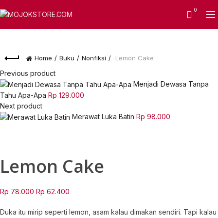
0
-20%
Home
Buku
Nonfiksi
Lemon Cake
Previous product
Menjadi Dewasa Tanpa
Tahu Apa-Apa
Rp
129.000
Next product
Merawat Luka Batin
Rp
98.000
Click to enlarge
Lemon Cake
Original
Current
Rp
78.000
Rp
62.400
price
price
Duka itu mirip seperti lemon, asam kalau dimakan sendiri. Tapi kalau
was:
is: