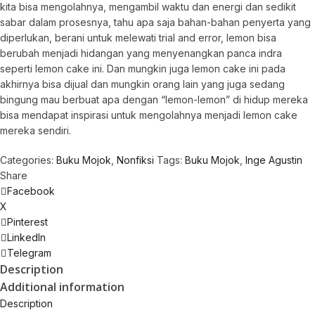
kita bisa mengolahnya, mengambil waktu dan energi dan sedikit
Rp 78.000.
Rp 62.400.
sabar dalam prosesnya, tahu apa saja bahan-bahan penyerta yang
diperlukan, berani untuk melewati trial and error, lemon bisa
berubah menjadi hidangan yang menyenangkan panca indra
seperti lemon cake ini. Dan mungkin juga lemon cake ini pada
akhirnya bisa dijual dan mungkin orang lain yang juga sedang
bingung mau berbuat apa dengan “lemon-lemon” di hidup mereka
bisa mendapat inspirasi untuk mengolahnya menjadi lemon cake
mereka sendiri.
Categories:
Buku Mojok
,
Nonfiksi
Tags:
Buku Mojok
,
Inge Agustin
Share
Facebook
X
Pinterest
LinkedIn
Telegram
Description
Additional information
Description