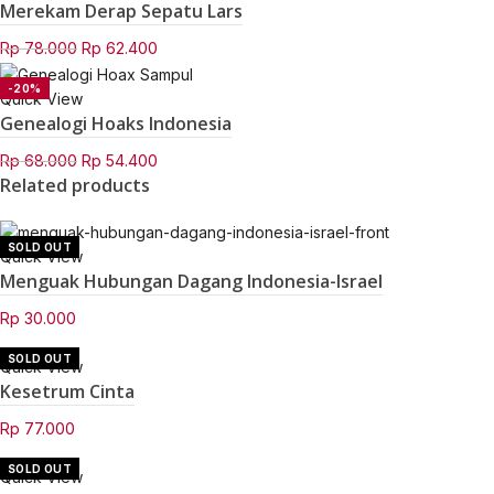
Rp 78.000.
Rp 62.400.
Merekam Derap Sepatu Lars
SOLD OUT
NEW
Original
Current
Rp
78.000
Rp
62.400
price
price
-20%
was:
is:
Quick View
Rp 78.000.
Rp 62.400.
Genealogi Hoaks Indonesia
Original
Current
Rp
68.000
Rp
54.400
Related products
price
price
was:
is:
Rp 68.000.
Rp 54.400.
SOLD OUT
Quick View
Menguak Hubungan Dagang Indonesia-Israel
Rp
30.000
SOLD OUT
Quick View
Kesetrum Cinta
Rp
77.000
SOLD OUT
Quick View