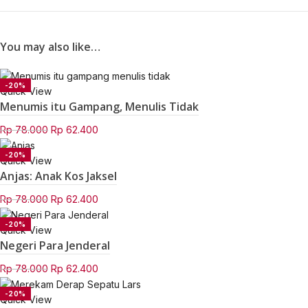
You may also like…
-20%
Quick View
Menumis itu Gampang, Menulis Tidak
SOLD OUT
Original
Current
Rp
78.000
Rp
62.400
price
price
-20%
was:
is:
Quick View
Rp 78.000.
Rp 62.400.
Anjas: Anak Kos Jaksel
Original
Current
Rp
78.000
Rp
62.400
price
price
-20%
was:
is:
Quick View
Rp 78.000.
Rp 62.400.
Negeri Para Jenderal
SOLD OUT
NEW
Original
Current
Rp
78.000
Rp
62.400
price
price
-20%
was:
is:
Quick View