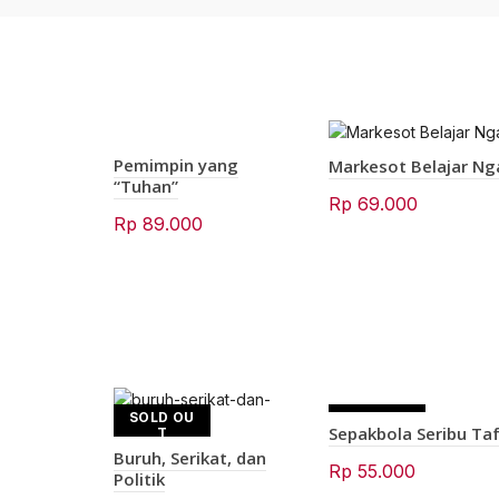
Pemimpin yang
Markesot Belajar Nga
“Tuhan”
Rp
69.000
Rp
89.000
SOLD OU
SOLD OU
Sepakbola Seribu Taf
T
T
Buruh, Serikat, dan
Rp
55.000
Politik