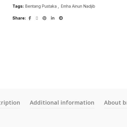
Tags:
Bentang Pustaka
,
Emha Ainun Nadjib
Share
ription
Additional information
About b