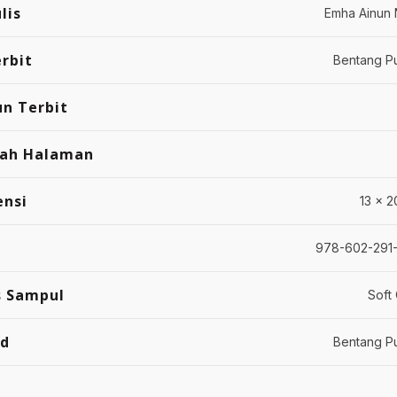
lis
Emha Ainun 
rbit
Bentang P
n Terbit
lah Halaman
ensi
13 x 2
978-602-291
s Sampul
Soft
nd
Bentang P