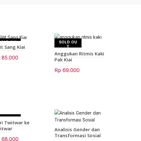
SOLD OU
SOLD OU
lit Sang Kiai
T
T
Anggukan Ritmis Kaki
p
85.000
Pak Kiai
Rp
69.000
SOLD OU
ri Twitwar ke
T
itwar
Analisis Gender dan
Transformasi Sosial
p
68.000