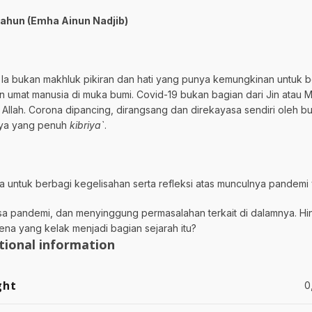
ahun (Emha Ainun Nadjib)
 Ia bukan makhluk pikiran dan hati yang punya kemungkinan untuk 
umat manusia di muka bumi. Covid-19 bukan bagian dari Jin atau M
llah. Corona dipancing, dirangsang dan direkayasa sendiri oleh b
nya yang penuh
kibriya`
.
a untuk berbagi kegelisahan serta refleksi atas munculnya pandemi
asa pandemi, dan menyinggung permasalahan terkait di dalamnya. H
mena yang kelak menjadi bagian sejarah itu?
tional information
ght
0