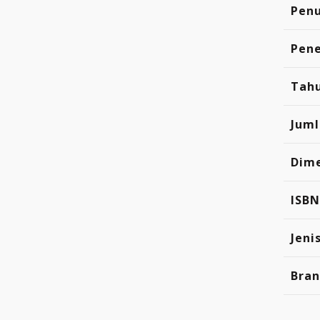
Penu
Pene
Tahu
Jum
Dim
ISBN
Jeni
Bra