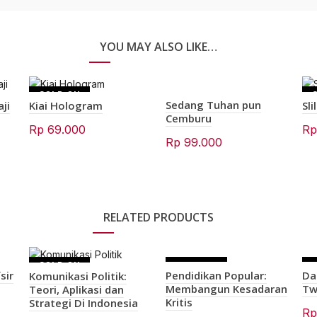
YOU MAY ALSO LIKE…
SOLD OU
Sedang Tuhan pun
ji
Kiai Hologram
Sli
T
Cemburu
Rp
69.000
R
Rp
99.000
RELATED PRODUCTS
SOLD OU
SOLD OU
sir
Pendidikan Popular:
Da
Komunikasi Politik:
T
T
Membangun Kesadaran
Tw
Teori, Aplikasi dan
Kritis
Strategi Di Indonesia
R