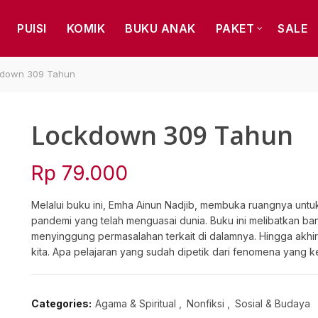
PUISI
KOMIK
BUKU ANAK
PAKET
SALE
down 309 Tahun
Lockdown 309 Tahun
Rp
79.000
Melalui buku ini, Emha Ainun Nadjib, membuka ruangnya untuk
pandemi yang telah menguasai dunia. Buku ini melibatkan ba
menyinggung permasalahan terkait di dalamnya. Hingga akhi
kita. Apa pelajaran yang sudah dipetik dari fenomena yang ke
Categories:
Agama & Spiritual
,
Nonfiksi
,
Sosial & Budaya