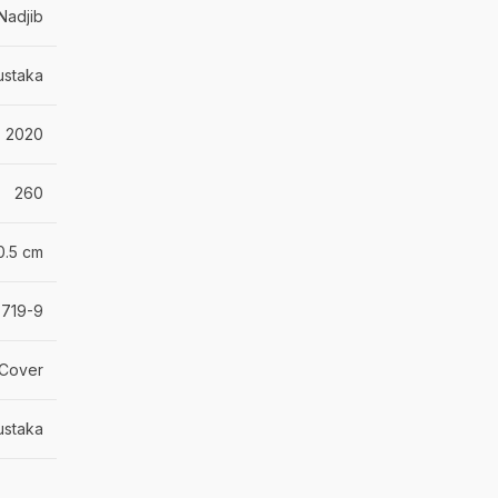
Nadjib
ustaka
2020
260
0.5 cm
-719-9
 Cover
ustaka