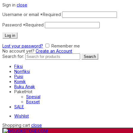
Sign in
close
Username or email
*
Required
Password
*
Required
Log in
Lost your password?
Remember me
No account yet?
Create an Account
Search for:
Search
Fiksi
Nonfiksi
Puisi
Komik
Buku Anak
Paket
Hot
Spesial
Boxset
SALE
Wishlist
Shopping cart
close