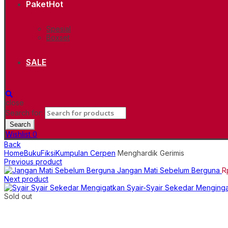
Paket
Hot
Spesial
Boxset
SALE
close
Search for:
Search
Wishlist
0
Back
Home
Buku
Fiksi
Kumpulan Cerpen
Menghardik Gerimis
Previous product
Jangan Mati Sebelum Berguna
R
Next product
Syair-Syair Sekedar Menging
Sold out