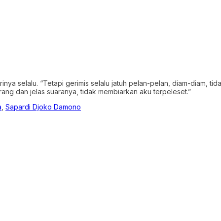
rinya selalu. “Tetapi gerimis selalu jatuh pelan-pelan, diam-diam, ti
erang dan jelas suaranya, tidak membiarkan aku terpeleset.”
a
,
Sapardi Djoko Damono