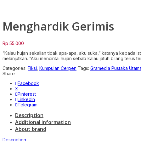
Click to enlarge
Menghardik Gerimis
Rp
55.000
“Kalau hujan sekalian tidak apa-apa, aku suka,” katanya kepada ist
melanjutkan. “Aku mencintai hujan sebab kalau jatuh bilang terus t
Categories:
Fiksi
,
Kumpulan Cerpen
Tags:
Gramedia Pustaka Utam
Share
Facebook
X
Pinterest
LinkedIn
Telegram
Description
Additional information
About brand
Description