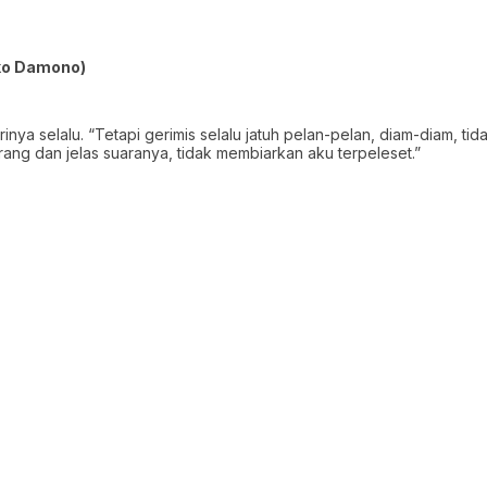
ko Damono)
rinya selalu. “Tetapi gerimis selalu jatuh pelan-pelan, diam-diam, ti
erang dan jelas suaranya, tidak membiarkan aku terpeleset.”