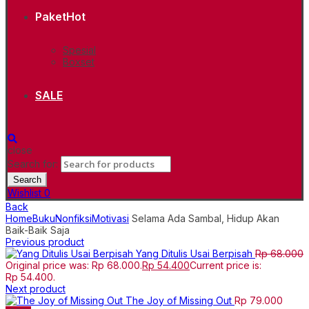
Paket
Hot
Spesial
Boxset
SALE
close
Search for:
Search
Wishlist
0
Back
Home
Buku
Nonfiksi
Motivasi
Selama Ada Sambal, Hidup Akan
Baik-Baik Saja
Previous product
Yang Ditulis Usai Berpisah
Rp
68.000
Original price was: Rp 68.000.
Rp
54.400
Current price is:
Rp 54.400.
Next product
The Joy of Missing Out
Rp
79.000