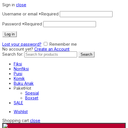
Sign in
close
Username or email
*
Required
Password
*
Required
Log in
Lost your password?
Remember me
No account yet?
Create an Account
Search for:
Search
Fiksi
Nonfiksi
Puisi
Komik
Buku Anak
Paket
Hot
Spesial
Boxset
SALE
Wishlist
Shopping cart
close