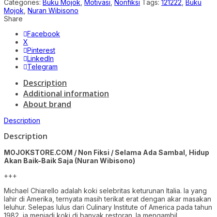
Categories:
Buku Mojok
,
Motivasi
,
Nonfiksi
Tags:
121222
,
Buku
Mojok
,
Nuran Wibisono
Share
Facebook
X
Pinterest
LinkedIn
Telegram
Description
Additional information
About brand
Description
Description
MOJOKSTORE.COM / Non Fiksi / Selama Ada Sambal, Hidup
Akan Baik-Baik Saja (Nuran Wibisono)
+++
Michael Chiarello adalah koki selebritas keturunan Italia. Ia yang
lahir di Amerika, ternyata masih terikat erat dengan akar masakan
leluhur. Selepas lulus dari Culinary Institute of America pada tahun
1982, ia menjadi koki di banyak restoran. Ia mengambil