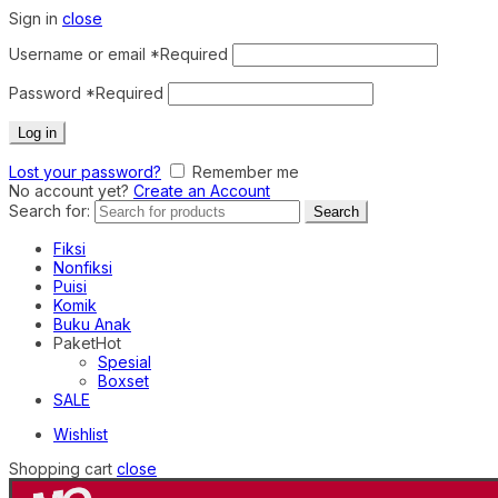
Sign in
close
Username or email
*
Required
Password
*
Required
Log in
Lost your password?
Remember me
No account yet?
Create an Account
Search for:
Search
Fiksi
Nonfiksi
Puisi
Komik
Buku Anak
Paket
Hot
Spesial
Boxset
SALE
Wishlist
Shopping cart
close