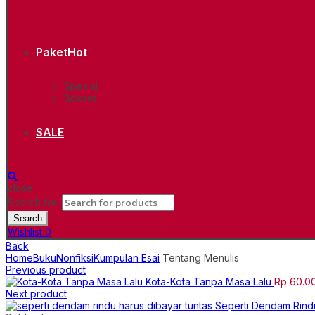
Paket
Hot
Spesial
Boxset
SALE
close
Search for:
Search
Wishlist
0
Back
Home
Buku
Nonfiksi
Kumpulan Esai
Tentang Menulis
Previous product
Kota-Kota Tanpa Masa Lalu
Rp
60.0
Next product
Seperti Dendam Rind