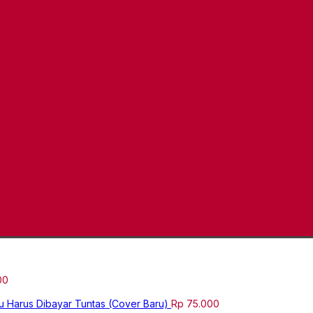
00
u Harus Dibayar Tuntas (Cover Baru)
Rp
75.000