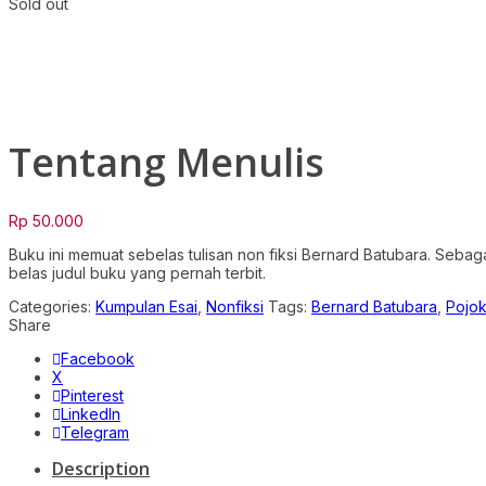
Sold out
Click to enlarge
Tentang Menulis
Rp
50.000
Buku ini memuat sebelas tulisan non fiksi Bernard Batubara. Seba
belas judul buku yang pernah terbit.
Categories:
Kumpulan Esai
,
Nonfiksi
Tags:
Bernard Batubara
,
Pojo
Share
Facebook
X
Pinterest
LinkedIn
Telegram
Description