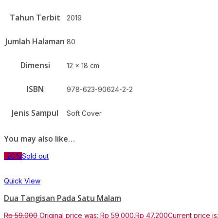
Tahun Terbit
2019
Jumlah Halaman
80
Dimensi
12 x 18 cm
ISBN
978-623-90624-2-2
Jenis Sampul
Soft Cover
You may also like…
-20%
Sold out
Quick View
Dua Tangisan Pada Satu Malam
Rp
59.000
Original price was: Rp 59.000.
Rp
47.200
Current price is