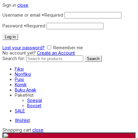
Sign in
close
Username or email
*
Required
Password
*
Required
Log in
Lost your password?
Remember me
No account yet?
Create an Account
Search for:
Search
Fiksi
Nonfiksi
Puisi
Komik
Buku Anak
Paket
Hot
Spesial
Boxset
SALE
Wishlist
Shopping cart
close