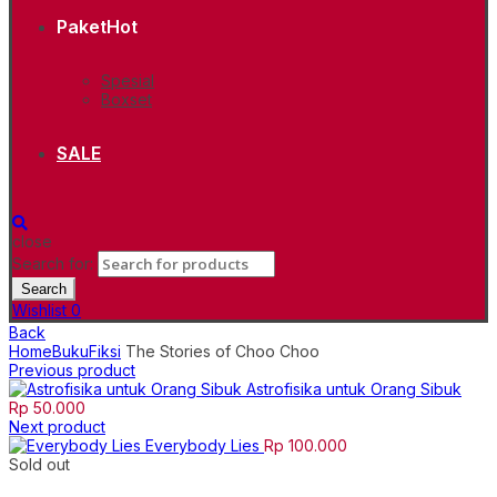
Paket
Hot
Spesial
Boxset
SALE
close
Search for:
Search
Wishlist
0
Back
Home
Buku
Fiksi
The Stories of Choo Choo
Previous product
Astrofisika untuk Orang Sibuk
Rp
50.000
Next product
Everybody Lies
Rp
100.000
Sold out