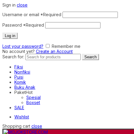
Sign in
close
Username or email
*
Required
Password
*
Required
Log in
Lost your password?
Remember me
No account yet?
Create an Account
Search for:
Search
Fiksi
Nonfiksi
Puisi
Komik
Buku Anak
Paket
Hot
Spesial
Boxset
SALE
Wishlist
Shopping cart
close