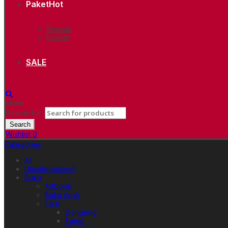
Paket
Hot
Spesial
Boxset
SALE
close
Search for:
Search
Wishlist
0
Categories
All
Uncategorized
Buku
Artbook
Buku Anak
Fiksi
Dongeng
Fabel