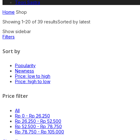
Teori Sastra
Home
Shop
Showing 1–20 of 39 results
Sorted by latest
Show sidebar
Filters
Sort by
Popularity
Newness
Price: low to high
Price: high to low
Price filter
All
Rp
0
-
Rp
26.250
Rp
26.250
-
Rp
52.500
Rp
52.500
-
Rp
78.750
Rp
78.750
-
Rp
105.000