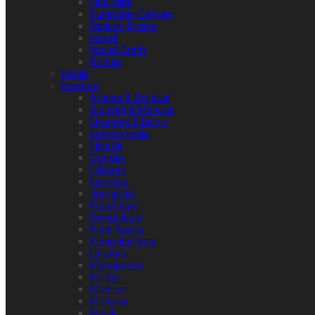
Fiksi Mini
Kumpulan Cerpen
Naskah Drama
Novel
Novel Grafis
Roman
Komik
Nonfiksi
Agama & Spiritual
Biografi & Memoar
Ekonomi & Bisnis
Ensiklopedia
Filsafat
Gender
Hiburan
Inspirasi
Jurnalistik
Kesehatan
Komunikasi
Kritik Sastra
Kumpulan Esai
Lifestyle
Manajemen
Media
Memoar
Motivasi
Musik