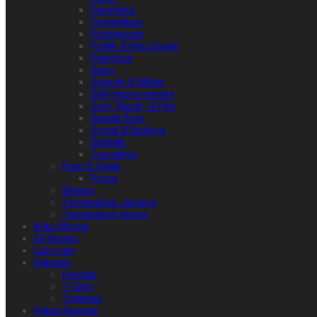
Parenting
Pendidikan
Perempuan
Politik & Ilmu Sosial
Psikologi
Sains
Sejarah & Militer
Self-improvement
Seni, Musik, & Film
Sepak Bola
Sosial & Budaya
Statistik
Travelling
Puisi & Sajak
Prosa
Sketsa
Terjemahan Jepang
Terjemahan Korea
Buku Mojok
EA Books
Lain-Lain
Pakaian
Hoodie
T-Shirt
Totebag
Paket Spesial