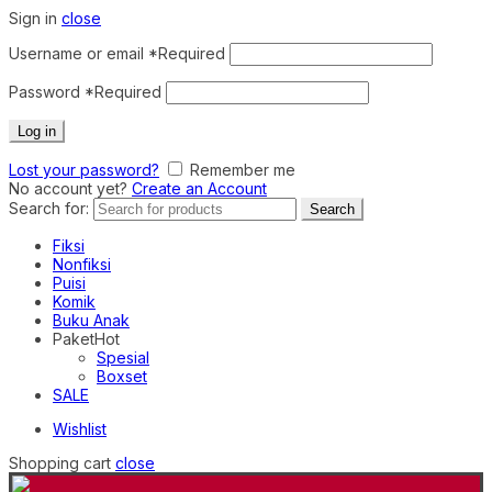
Sign in
close
Username or email
*
Required
Password
*
Required
Log in
Lost your password?
Remember me
No account yet?
Create an Account
Search for:
Search
Fiksi
Nonfiksi
Puisi
Komik
Buku Anak
Paket
Hot
Spesial
Boxset
SALE
Wishlist
Shopping cart
close