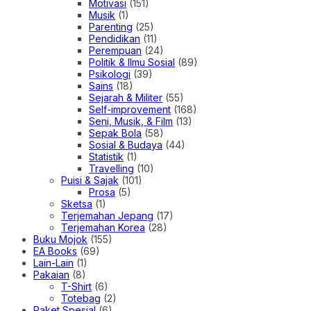
Motivasi
(151)
Musik
(1)
Parenting
(25)
Pendidikan
(11)
Perempuan
(24)
Politik & Ilmu Sosial
(89)
Psikologi
(39)
Sains
(18)
Sejarah & Militer
(55)
Self-improvement
(168)
Seni, Musik, & Film
(13)
Sepak Bola
(58)
Sosial & Budaya
(44)
Statistik
(1)
Travelling
(10)
Puisi & Sajak
(101)
Prosa
(5)
Sketsa
(1)
Terjemahan Jepang
(17)
Terjemahan Korea
(28)
Buku Mojok
(155)
EA Books
(69)
Lain-Lain
(1)
Pakaian
(8)
T-Shirt
(6)
Totebag
(2)
Paket Spesial
(6)