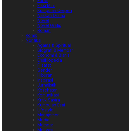
Fabel
Fiksi Mini
Kumpulan Cerpen
Naskah Drama
Novel
Novel Grafis
Roman
Komik
Nonfiksi
Agama & Spiritual
Biografi & Memoar
Ekonomi & Bisnis
Ensiklopedia
Filsafat
Gender
Hiburan
Inspirasi
Jurnalistik
Kesehatan
Komunikasi
Kritik Sastra
Kumpulan Esai
Lifestyle
Manajemen
Media
Memoar
Motivasi