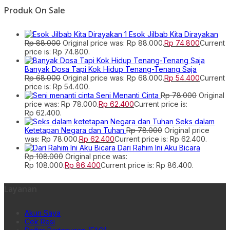
Produk On Sale
Esok Jilbab Kita Dirayakan
Rp
88.000
Original price was: Rp 88.000.
Rp
74.800
Current
price is: Rp 74.800.
Banyak Dosa Tapi Kok Hidup Tenang-Tenang Saja
Rp
68.000
Original price was: Rp 68.000.
Rp
54.400
Current
price is: Rp 54.400.
Seni Menanti Cinta
Rp
78.000
Original
price was: Rp 78.000.
Rp
62.400
Current price is:
Rp 62.400.
Seks dalam
Ketetapan Negara dan Tuhan
Rp
78.000
Original price
was: Rp 78.000.
Rp
62.400
Current price is: Rp 62.400.
Dari Rahim Ini Aku Bicara
Rp
108.000
Original price was:
Rp 108.000.
Rp
86.400
Current price is: Rp 86.400.
Layanan
Akun Saya
Cek Resi