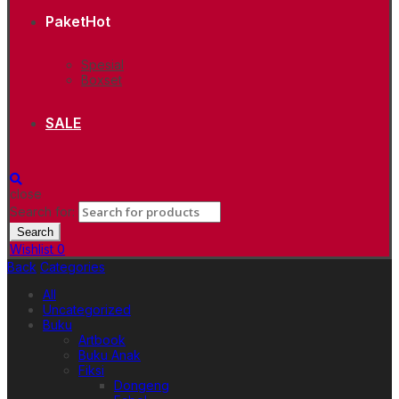
Paket
Hot
Spesial
Boxset
SALE
close
Search for:
Search
Wishlist
0
Back
Categories
All
Uncategorized
Buku
Artbook
Buku Anak
Fiksi
Dongeng