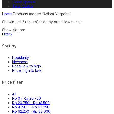
Paket Spesial
Teori Sastra
Home
Products tagged “Aditya Nugroho”
Showing all 2 results
Sorted by price: low to high
Show sidebar
Filters
Sort by
Popularity
Newness
Price: low to high
Price: high to low
Price filter
All
Rp
0
-
Rp
20.750
Rp
20.750
-
Rp
41.500
Rp
41.500
-
Rp
62.250
Rp
62.250
-
Rp
83.000