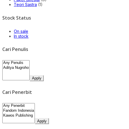
Teori Sastra
(1)
Stock Status
On sale
In stock
Cari Penulis
Apply
Cari Penerbit
Apply