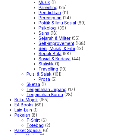
Musik
(1)
Parenting
(25)
Pendidikan
(11)
Perempuan
(24)
Politik & Ilmu Sosial
(89)
Psikologi
(39)
Sains
(18)
Sejarah & Militer
(55)
Self-improvement
(168)
Seni, Musik, & Film
(13)
Sepak Bola
(58)
Sosial & Budaya
(44)
Statistik
(1)
Travelling
(10)
Puisi & Sajak
(101)
Prosa
(5)
Sketsa
(1)
Terjemahan Jepang
(17)
Terjemahan Korea
(28)
Buku Mojok
(155)
EA Books
(69)
Lain-Lain
(1)
Pakaian
(8)
T-Shirt
(6)
Totebag
(2)
Paket Spesial
(6)