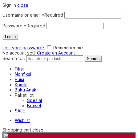
Sign in
close
Username or email
*
Required
Password
*
Required
Log in
Lost your password?
Remember me
No account yet?
Create an Account
Search for:
Search
Fiksi
Nonfiksi
Puisi
Komik
Buku Anak
Paket
Hot
Spesial
Boxset
SALE
Wishlist
Shopping cart
close