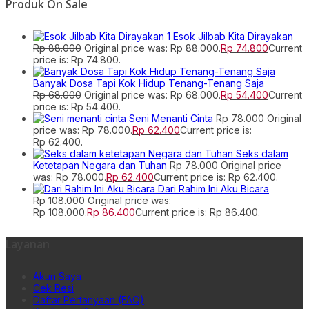
Produk On Sale
Esok Jilbab Kita Dirayakan
Rp
88.000
Original price was: Rp 88.000.
Rp
74.800
Current
price is: Rp 74.800.
Banyak Dosa Tapi Kok Hidup Tenang-Tenang Saja
Rp
68.000
Original price was: Rp 68.000.
Rp
54.400
Current
price is: Rp 54.400.
Seni Menanti Cinta
Rp
78.000
Original
price was: Rp 78.000.
Rp
62.400
Current price is:
Rp 62.400.
Seks dalam
Ketetapan Negara dan Tuhan
Rp
78.000
Original price
was: Rp 78.000.
Rp
62.400
Current price is: Rp 62.400.
Dari Rahim Ini Aku Bicara
Rp
108.000
Original price was:
Rp 108.000.
Rp
86.400
Current price is: Rp 86.400.
Layanan
Akun Saya
Cek Resi
Daftar Pertanyaan (FAQ)