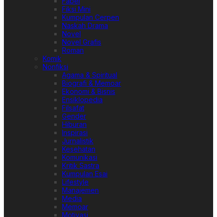
Fabel
Fiksi Mini
Kumpulan Cerpen
Naskah Drama
Novel
Novel Grafis
Roman
Komik
Nonfiksi
Agama & Spiritual
Biografi & Memoar
Ekonomi & Bisnis
Ensiklopedia
Filsafat
Gender
Hiburan
Inspirasi
Jurnalistik
Kesehatan
Komunikasi
Kritik Sastra
Kumpulan Esai
Lifestyle
Manajemen
Media
Memoar
Motivasi