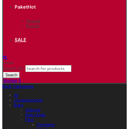
Paket
Hot
Spesial
Boxset
SALE
close
Search for:
Search
Wishlist
0
Back
Categories
All
Uncategorized
Buku
Artbook
Buku Anak
Fiksi
Dongeng