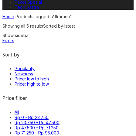
Paket Spesial
Teori Sastra
Home
Products tagged “Afkaruna”
Showing all 5 results
Sorted by latest
Show sidebar
Filters
Sort by
Popularity
Newness
Price: low to high
Price: high to low
Price filter
All
Rp
0
-
Rp
23.750
Rp
23.750
-
Rp
47.500
Rp
47.500
-
Rp
71.250
Rp
71.250
-
Rp
95.000