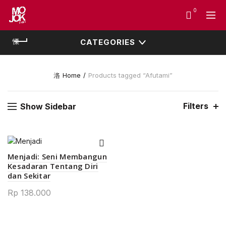
0
CATEGORIES
Home
Products tagged “Afutami”
Filters
Show Sidebar
Menjadi: Seni Membangun
Kesadaran Tentang Diri
dan Sekitar
Rp
138.000