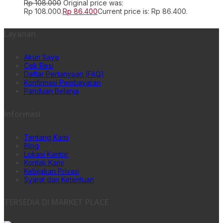
Rp
108.000
Original price was:
Rp 108.000.
Rp
86.400
Current price is: Rp 86.400.
Layanan
Akun Saya
Cek Resi
Daftar Pertanyaan (FAQ)
Konfirmasi Pembayaran
Panduan Belanja
Informasi
Tentang Kami
Blog
Lokasi Kantor
Kontak Kami
Kebijakan Privasi
Syarat dan Ketentuan
TERSEDIA DI MARKET PLACE