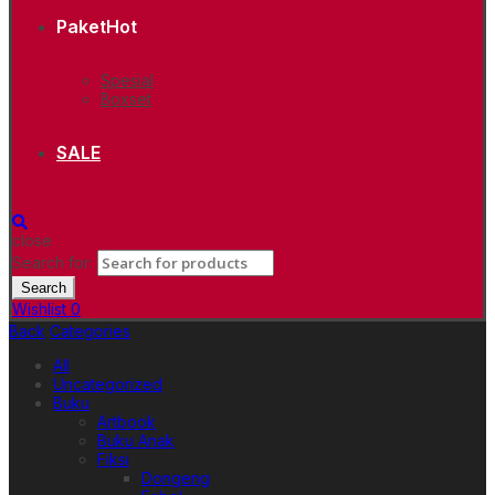
Paket
Hot
Spesial
Boxset
SALE
close
Search for:
Search
Wishlist
0
Back
Categories
All
Uncategorized
Buku
Artbook
Buku Anak
Fiksi
Dongeng