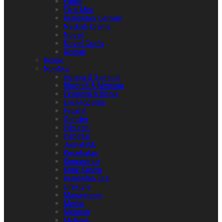
Fabel
Fiksi Mini
Kumpulan Cerpen
Naskah Drama
Novel
Novel Grafis
Roman
Komik
Nonfiksi
Agama & Spiritual
Biografi & Memoar
Ekonomi & Bisnis
Ensiklopedia
Filsafat
Gender
Hiburan
Inspirasi
Jurnalistik
Kesehatan
Komunikasi
Kritik Sastra
Kumpulan Esai
Lifestyle
Manajemen
Media
Memoar
Motivasi