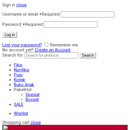
Sign in
close
Username or email
*
Required
Password
*
Required
Log in
Lost your password?
Remember me
No account yet?
Create an Account
Search for:
Search
Fiksi
Nonfiksi
Puisi
Komik
Buku Anak
Paket
Hot
Spesial
Boxset
SALE
Wishlist
Shopping cart
close