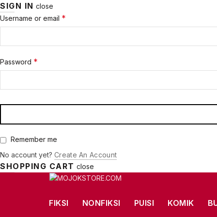
SIGN IN
close
Required
*
Username or email
Required
*
Password
Remember me
No account yet?
Create An Account
SHOPPING CART
close
FIKSI
NONFIKSI
PUISI
KOMIK
B