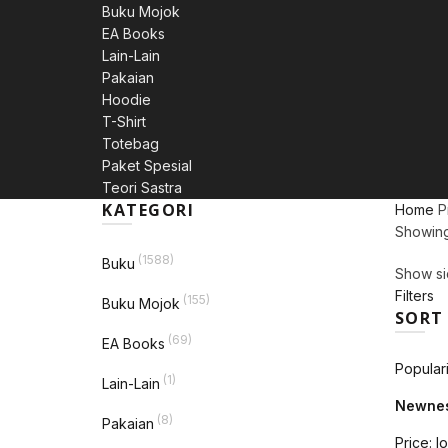
Buku Mojok
EA Books
Lain-Lain
Pakaian
Hoodie
T-Shirt
Totebag
Paket Spesial
Teori Sastra
KATEGORI
Home
Pr
Showing 
(1588)
Buku
Show si
Filters
(155)
Buku Mojok
SORT
(69)
EA Books
Populari
(1)
Lain-Lain
Newne
(8)
Pakaian
Price: l