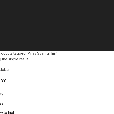
oducts tagged “Anas Syahrul Ilmi”
the single result
debar
 BY
ty
ss
ow to high