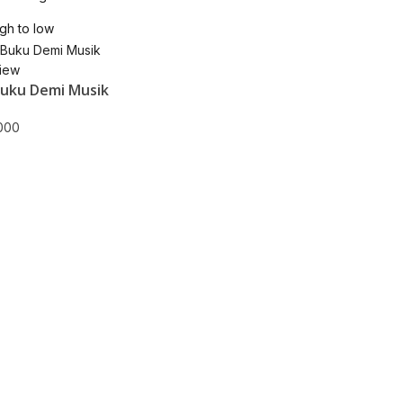
igh to low
iew
uku Demi Musik
000