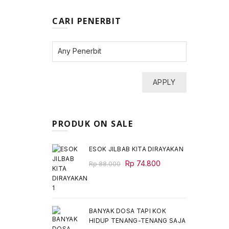
CARI PENERBIT
APPLY
PRODUK ON SALE
ESOK JILBAB KITA DIRAYAKAN
Original
Current
Rp
74.800
Rp
88.000
price
price
was:
is:
Rp 88.000.
Rp 74.800.
BANYAK DOSA TAPI KOK
HIDUP TENANG-TENANG SAJA