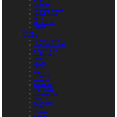
Fabel
Fiksi Mini
Kumpulan Cerpen
Naskah Drama
Novel
Novel Grafis
Roman
Komik
Nonfiksi
Agama & Spiritual
Biografi & Memoar
Ekonomi & Bisnis
Ensiklopedia
Filsafat
Gender
Hiburan
Inspirasi
Jurnalistik
Kesehatan
Komunikasi
Kritik Sastra
Kumpulan Esai
Lifestyle
Manajemen
Media
Memoar
Motivasi