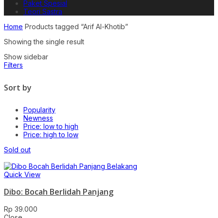
Paket Spesial
Teori Sastra
Home
Products tagged “Arif Al-Khotib”
Showing the single result
Show sidebar
Filters
Sort by
Popularity
Newness
Price: low to high
Price: high to low
Sold out
Quick View
Dibo: Bocah Berlidah Panjang
Rp
39.000
Close