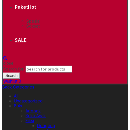
Paket
Hot
Spesial
Boxset
SALE
close
Search for:
Search
Wishlist
0
Back
Categories
All
Uncategorized
Buku
Artbook
Buku Anak
Fiksi
Dongeng