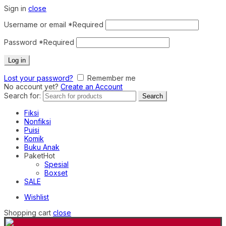
Sign in
close
Username or email
*
Required
Password
*
Required
Log in
Lost your password?
Remember me
No account yet?
Create an Account
Search for:
Search
Fiksi
Nonfiksi
Puisi
Komik
Buku Anak
Paket
Hot
Spesial
Boxset
SALE
Wishlist
Shopping cart
close