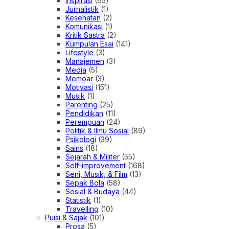
Inspirasi
(65)
Jurnalistik
(1)
Kesehatan
(2)
Komunikasi
(1)
Kritik Sastra
(2)
Kumpulan Esai
(141)
Lifestyle
(3)
Manajemen
(3)
Media
(5)
Memoar
(3)
Motivasi
(151)
Musik
(1)
Parenting
(25)
Pendidikan
(11)
Perempuan
(24)
Politik & Ilmu Sosial
(89)
Psikologi
(39)
Sains
(18)
Sejarah & Militer
(55)
Self-improvement
(168)
Seni, Musik, & Film
(13)
Sepak Bola
(58)
Sosial & Budaya
(44)
Statistik
(1)
Travelling
(10)
Puisi & Sajak
(101)
Prosa
(5)