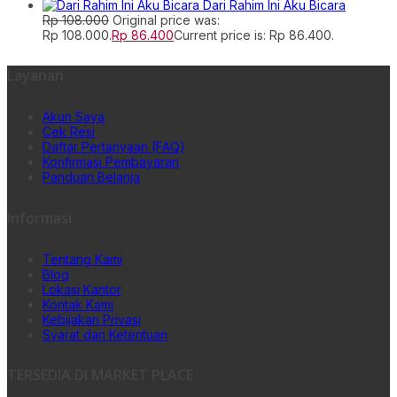
Dari Rahim Ini Aku Bicara
Rp
108.000
Original price was:
Rp 108.000.
Rp
86.400
Current price is: Rp 86.400.
Layanan
Akun Saya
Cek Resi
Daftar Pertanyaan (FAQ)
Konfirmasi Pembayaran
Panduan Belanja
Informasi
Tentang Kami
Blog
Lokasi Kantor
Kontak Kami
Kebijakan Privasi
Syarat dan Ketentuan
TERSEDIA DI MARKET PLACE