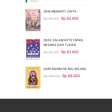
was:
is:
Rp 68.000.
Rp 54.400.
SENI MENANTI CINTA
Original
Current
Rp
62.400
Rp
78.000
price
price
was:
is:
Rp 78.000.
Rp 62.400.
SEKS DALAM KETETAPAN
NEGARA DAN TUHAN
Original
Current
Rp
62.400
Rp
78.000
price
price
was:
is:
Rp 78.000.
Rp 62.400.
DARI RAHIM INI AKU BICARA
Original
Current
Rp
86.400
Rp
108.000
price
price
was:
is:
Rp 108.000.
Rp 86.400.