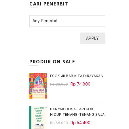
CARI PENERBIT
APPLY
PRODUK ON SALE
ESOK JILBAB KITA DIRAYAKAN
Original
Current
Rp
74.800
Rp
88.000
price
price
was:
is:
Rp 88.000.
Rp 74.800.
BANYAK DOSA TAPI KOK
HIDUP TENANG-TENANG SAJA
Original
Current
Rp
54.400
Rp
68.000
price
price