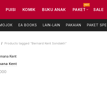
HOT
PUISI
KOMIK
BUKU ANAK
PAKET
SALE
 MOJOK
EA BOOKS
LAIN-LAIN
PAKAIAN
PAKET SPE
Products tagged “Bernard Kent Sondakh”
mana Kent
000