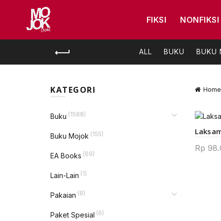
FIKSI
NONFIKSI
ALL
BUKU
BUKU
KATEGORI
Home
(1588)
Buku
Laksa
(155)
Buku Mojok
Rp
98.
(69)
EA Books
(1)
Lain-Lain
(8)
Pakaian
(6)
Paket Spesial